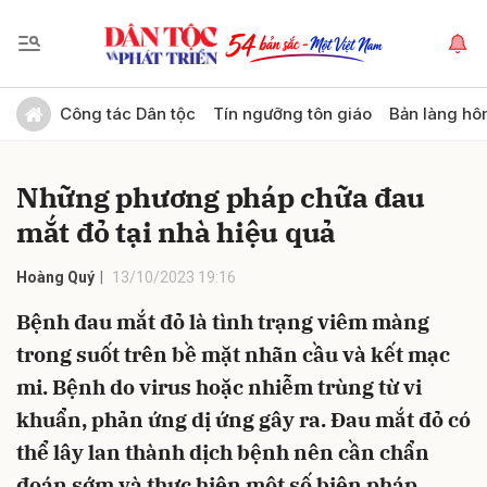
Gửi bình luận
Công tác Dân tộc
Tín ngưỡng tôn giáo
Bản làng hô
Những phương pháp chữa đau
mắt đỏ tại nhà hiệu quả
Hoàng Quý
13/10/2023 19:16
Bệnh đau mắt đỏ là tình trạng viêm màng
Hủy
Gửi
trong suốt trên bề mặt nhãn cầu và kết mạc
mi. Bệnh do virus hoặc nhiễm trùng từ vi
khuẩn, phản ứng dị ứng gây ra. Đau mắt đỏ có
thể lây lan thành dịch bệnh nên cần chẩn
đoán sớm và thực hiện một số biện pháp