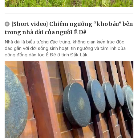
[Short video] Chiêm ngưỡng “kho báu” bên
trong nhà dài của người Ê Đê
Nhà dài là biểu tượng đặc trưng, không gian kiến trúc độc
đáo gắn với đời sống sinh hoạt, tín ngưỡng và tâm linh của
cộng đồng dân tộc Ê Đê ở tỉnh Đắk Lắk.