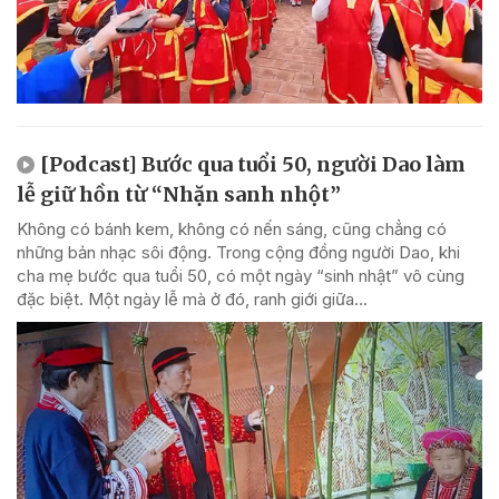
[Podcast] Bước qua tuổi 50, người Dao làm
lễ giữ hồn từ “Nhặn sanh nhột”
Không có bánh kem, không có nến sáng, cũng chẳng có
những bản nhạc sôi động. Trong cộng đồng người Dao, khi
cha mẹ bước qua tuổi 50, có một ngày “sinh nhật” vô cùng
đặc biệt. Một ngày lễ mà ở đó, ranh giới giữa...