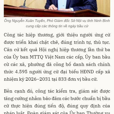
Ông Nguyễn Xuân Tuyển, Phó Giám đốc Sở Nội vụ tỉnh Ninh Bình
cung cấp các thông tin về ngày bầu cử
Công tác hiệp thương, giới thiệu người ứng cử
được triển khai chặt chẽ, đúng trình tự, thủ tục.
Căn cứ kết quả Hội nghị hiệp thương lần thứ ba
của Ủy ban MTTQ Việt Nam các cấp, Ủy ban bầu
cử các xã, phường đã công bố danh sách chính
thức 4.595 người ứng cử đại biểu HĐND cấp xã
nhiệm kỳ 2026–2031 tại 833 đơn vị bầu cử.
Bên cạnh đó, công tác kiểm tra, giám sát được
tăng cường nhằm bảo đảm các bước chuẩn bị bầu
cử thực hiện đúng tiến độ, đúng quy định của
pháp luật. Đoàn giám sát của Ủy ban Thường vụ