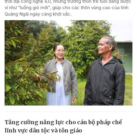
thời đại công nghệ 4.0, những trưởng thôn trẻ tuổi đang được
ví như "luồng gió mới", giúp cho các thôn vùng cao của tỉnh
Quảng Ngãi ngày càng khởi sắc.
Tăng cường năng lực cho cán bộ pháp chế
lĩnh vực dân tộc và tôn giáo