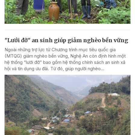
"Lưới đỡ" an sinh giúp giảm nghèo bền vững
Ngoài những trợ lực từ Chương trình mục tiêu quốc gia
(MTQG) giảm nghèo bền vững, Nghệ An còn định hình một
hệ thống “lưới đỡ” bao gồm hệ thống chính sách an sinh xã
hội và tín dụng ưu đãi. Từ đó, giúp người nghèo...