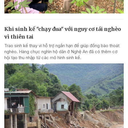
Khi sinh kế "chạy đua" với nguy cơ tái nghèo
vì thiên tai
Trao sinh kế thay vì hỗ trợ ngắn hạn để giúp đồng bào thoát
nghèo. Hàng chục nghìn hộ dân ở Nghệ An đã có thêm cơ
hội tạo thu nhập từ các mô hình sinh kế.