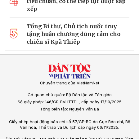
4
tiêu chuẩn, có thể tiếp tục được sắp
xếp
Tổng Bí thư, Chủ tịch nước truy
5
tặng huân chương dũng cảm cho
chiến sĩ Kpă Thiêp
Chuyên trang của VietNamNet
Cơ quan chủ quản: Bộ Dân tộc và Tôn giáo
Số giấy phép: 146/GP-BVHTTDL, cấp ngày 17/10/2025
Tổng biên tập: Nguyễn Văn Bá
Giấy phép hoạt động báo chí số 57/GP-BC do Cục Báo chí, Bộ
Văn hóa, Thể thao và Du lịch cấp ngày 06/11/2025.
Địa chỉ: Tầng 18, Toà nhà Cục Viễn thông (VNTA), 68 Dương Đình