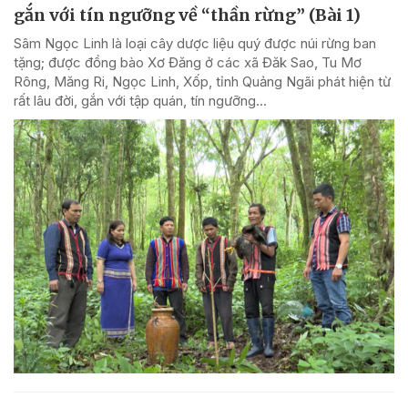
gắn với tín ngưỡng về “thần rừng” (Bài 1)
Sâm Ngọc Linh là loại cây dược liệu quý được núi rừng ban
tặng; được đồng bào Xơ Đăng ở các xã Đăk Sao, Tu Mơ
Rông, Măng Ri, Ngọc Linh, Xốp, tỉnh Quảng Ngãi phát hiện từ
rất lâu đời, gắn với tập quán, tín ngưỡng...