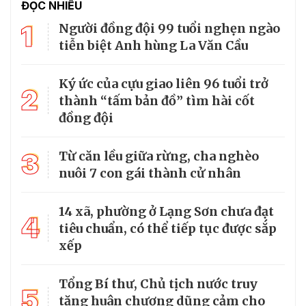
ĐỌC NHIỀU
1
Người đồng đội 99 tuổi nghẹn ngào
tiễn biệt Anh hùng La Văn Cầu
Ký ức của cựu giao liên 96 tuổi trở
2
thành “tấm bản đồ” tìm hài cốt
đồng đội
3
Từ căn lều giữa rừng, cha nghèo
nuôi 7 con gái thành cử nhân
14 xã, phường ở Lạng Sơn chưa đạt
4
tiêu chuẩn, có thể tiếp tục được sắp
xếp
Tổng Bí thư, Chủ tịch nước truy
5
tặng huân chương dũng cảm cho