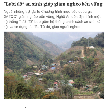
"Lưới đỡ" an sinh giúp giảm nghèo bền vững
Ngoài những trợ lực từ Chương trình mục tiêu quốc gia
(MTQG) giảm nghèo bền vững, Nghệ An còn định hình một
hệ thống “lưới đỡ” bao gồm hệ thống chính sách an sinh xã
hội và tín dụng ưu đãi. Từ đó, giúp người nghèo...