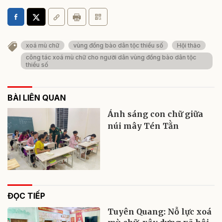
xoá mù chữ
vùng đồng bào dân tộc thiểu số
Hội thảo
công tác xoá mù chữ cho người dân vùng đồng bào dân tộc
thiểu số
BÀI LIÊN QUAN
Ánh sáng con chữ giữa
núi mây Tén Tằn
ĐỌC TIẾP
Tuyên Quang: Nỗ lực xoá