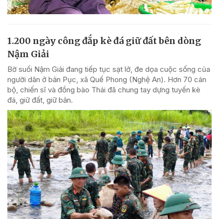
1.200 ngày công đắp kè đá giữ đất bên dòng
Nậm Giải
Bờ suối Nậm Giải đang tiếp tục sạt lở, đe dọa cuộc sống của
người dân ở bản Pục, xã Quế Phong (Nghệ An). Hơn 70 cán
bộ, chiến sĩ và đồng bào Thái đã chung tay dựng tuyến kè
đá, giữ đất, giữ bản.