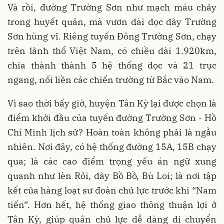
Và rồi, đường Trường Sơn như mạch máu chảy
trong huyết quản, mà vươn dài dọc dãy Trường
Sơn hùng vĩ. Riêng tuyến Đông Trường Sơn, chạy
trên lãnh thổ Việt Nam, có chiều dài 1.920km,
chia thành thành 5 hệ thống dọc và 21 trục
ngang, nối liền các chiến trường từ Bắc vào Nam.
Vì sao thời bấy giờ, huyện Tân Kỳ lại được chọn là
điểm khởi đầu của tuyến đường Trường Sơn - Hồ
Chí Minh lịch sử? Hoàn toàn không phải là ngẫu
nhiên. Nơi đây, có hệ thống đường 15A, 15B chạy
qua; là các cao điểm trọng yếu án ngữ xung
quanh như lèn Rỏi, dãy Bồ Bồ, Bù Loi; là nơi tập
kết của hàng loạt sư đoàn chủ lực trước khi “Nam
tiến”. Hơn hết, hệ thống giao thông thuận lợi ở
Tân Kỳ, giúp quân chủ lực dễ dàng di chuyển