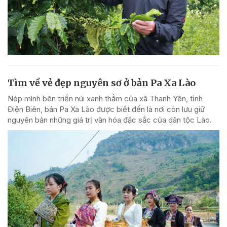
Tìm về vẻ đẹp nguyên sơ ở bản Pa Xa Lào
Nép mình bên triền núi xanh thẳm của xã Thanh Yên, tỉnh
Điện Biên, bản Pa Xa Lào được biết đến là nơi còn lưu giữ
nguyên bản những giá trị văn hóa đặc sắc của dân tộc Lào.