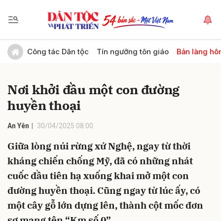
Gửi bình luận
Công tác Dân tộc
Tín ngưỡng tôn giáo
Bản làng hô
Nơi khởi đầu một con đường
huyền thoại
An Yên
30/04/2025 08:00
Giữa lòng núi rừng xứ Nghệ, ngay từ thời
Hủy
Gửi
kháng chiến chống Mỹ, đã có những nhát
cuốc đầu tiên hạ xuống khai mở một con
đường huyền thoại. Cũng ngay từ lúc ấy, có
một cây gỗ lớn dựng lên, thành cột mốc đơn
sơ mang tên “Km số 0”…