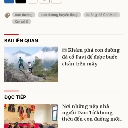
con đường
con đường huyền thoại
đường Hồ Chí Minh
Km số 0
BÀI LIÊN QUAN
Khám phá con đường
đá cổ Pavi để được bước
chân trên mây
ĐỌC TIẾP
Nơi những nếp nhà
người Dao: Từ khung
thêu đến con đường mới...