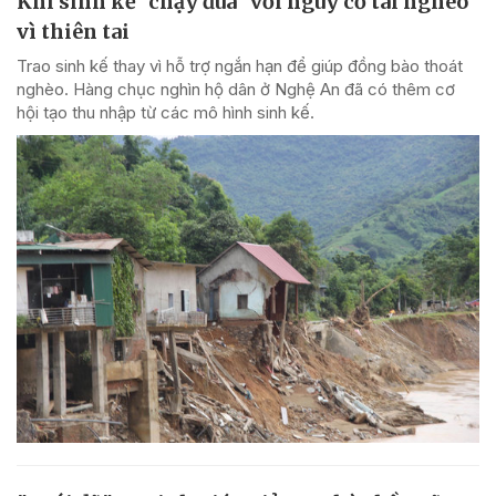
Khi sinh kế "chạy đua" với nguy cơ tái nghèo
vì thiên tai
Trao sinh kế thay vì hỗ trợ ngắn hạn để giúp đồng bào thoát
nghèo. Hàng chục nghìn hộ dân ở Nghệ An đã có thêm cơ
hội tạo thu nhập từ các mô hình sinh kế.