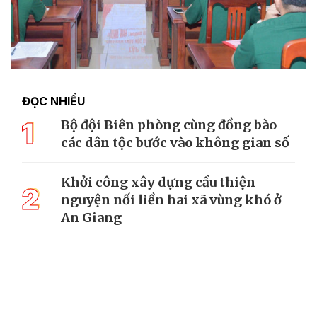
ĐỌC NHIỀU
1
Bộ đội Biên phòng cùng đồng bào
các dân tộc bước vào không gian số
Khởi công xây dựng cầu thiện
2
nguyện nối liền hai xã vùng khó ở
An Giang
Bộ Quốc phòng kiểm tra toàn diện
3
tại Ban Chỉ huy Bộ đội Biên phòng
tỉnh An Giang