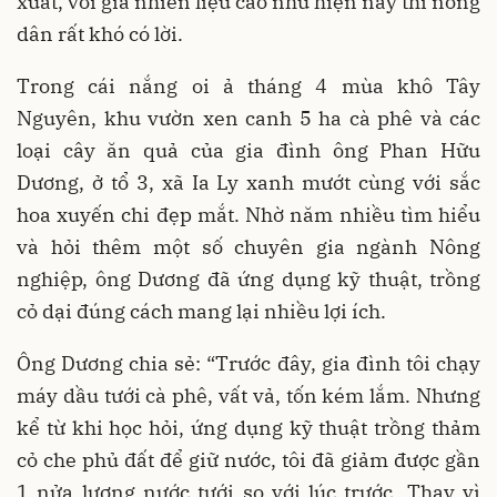
xuất, với giá nhiên liệu cao như hiện nay thì nông
dân rất khó có lời.
Trong cái nắng oi ả tháng 4 mùa khô Tây
Nguyên, khu vườn xen canh 5 ha cà phê và các
loại cây ăn quả của gia đình ông Phan Hữu
Dương, ở tổ 3, xã Ia Ly xanh mướt cùng với sắc
hoa xuyến chi đẹp mắt. Nhờ năm nhiều tìm hiểu
và hỏi thêm một số chuyên gia ngành Nông
nghiệp, ông Dương đã ứng dụng kỹ thuật, trồng
cỏ dại đúng cách mang lại nhiều lợi ích.
Ông Dương chia sẻ: “Trước đây, gia đình tôi chạy
máy dầu tưới cà phê, vất vả, tốn kém lắm. Nhưng
kể từ khi học hỏi, ứng dụng kỹ thuật trồng thảm
cỏ che phủ đất để giữ nước, tôi đã giảm được gần
1 nửa lượng nước tưới so với lúc trước. Thay vì