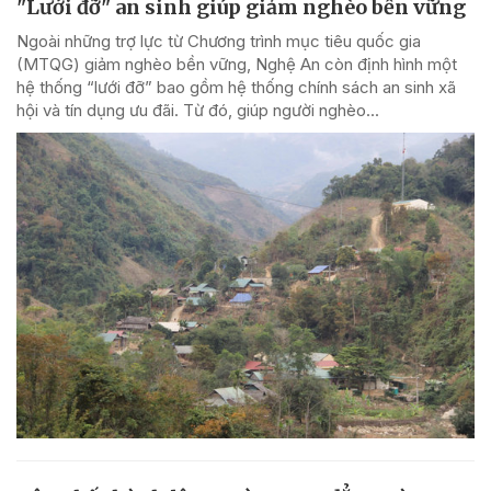
"Lưới đỡ" an sinh giúp giảm nghèo bền vững
Ngoài những trợ lực từ Chương trình mục tiêu quốc gia
(MTQG) giảm nghèo bền vững, Nghệ An còn định hình một
hệ thống “lưới đỡ” bao gồm hệ thống chính sách an sinh xã
hội và tín dụng ưu đãi. Từ đó, giúp người nghèo...