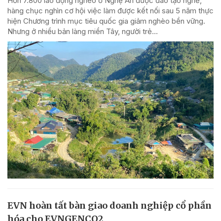
Hơn 7.800 lao động nghèo ở Nghệ An được đào tạo nghề,
hàng chục nghìn cơ hội việc làm được kết nối sau 5 năm thực
hiện Chương trình mục tiêu quốc gia giảm nghèo bền vững.
Nhưng ở nhiều bản làng miền Tây, người trẻ...
EVN hoàn tất bàn giao doanh nghiệp cổ phần
hóa cho EVNGENCO2