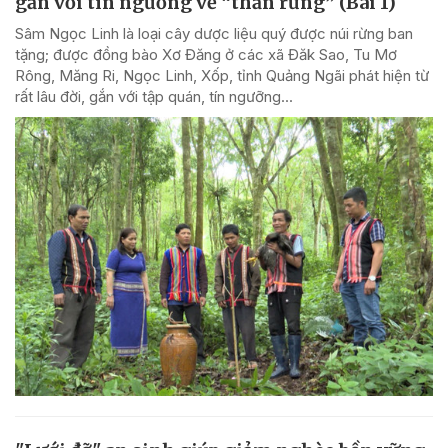
gắn với tín ngưỡng về “thần rừng” (Bài 1)
Sâm Ngọc Linh là loại cây dược liệu quý được núi rừng ban
tặng; được đồng bào Xơ Đăng ở các xã Đăk Sao, Tu Mơ
Rông, Măng Ri, Ngọc Linh, Xốp, tỉnh Quảng Ngãi phát hiện từ
rất lâu đời, gắn với tập quán, tín ngưỡng...