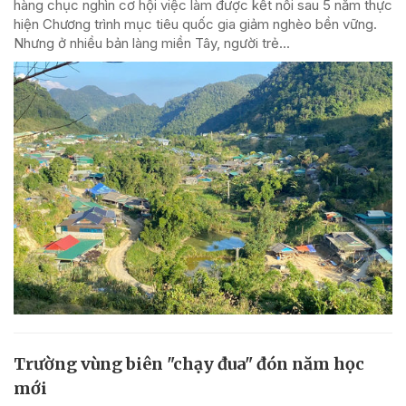
hàng chục nghìn cơ hội việc làm được kết nối sau 5 năm thực
hiện Chương trình mục tiêu quốc gia giảm nghèo bền vững.
Nhưng ở nhiều bản làng miền Tây, người trẻ...
Trường vùng biên "chạy đua" đón năm học
mới