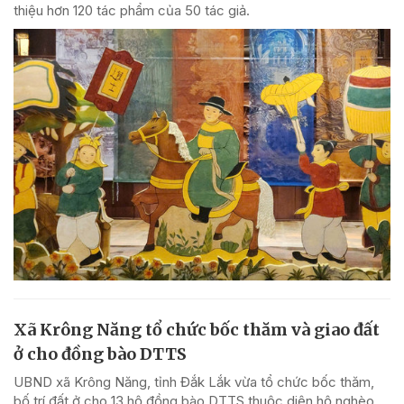
thiệu hơn 120 tác phẩm của 50 tác giả.
Xã Krông Năng tổ chức bốc thăm và giao đất
ở cho đồng bào DTTS
UBND xã Krông Năng, tỉnh Đắk Lắk vừa tổ chức bốc thăm,
bố trí đất ở cho 13 hộ đồng bào DTTS thuộc diện hộ nghèo,