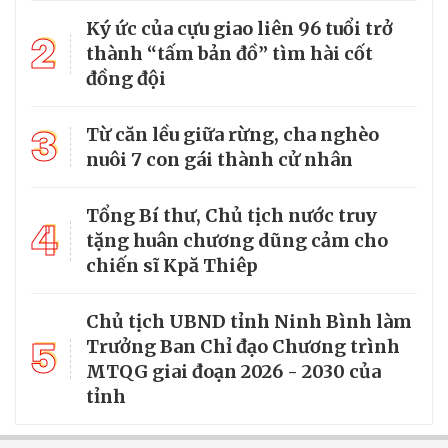
Ký ức của cựu giao liên 96 tuổi trở
2
thành “tấm bản đồ” tìm hài cốt
đồng đội
3
Từ căn lều giữa rừng, cha nghèo
nuôi 7 con gái thành cử nhân
Tổng Bí thư, Chủ tịch nước truy
4
tặng huân chương dũng cảm cho
chiến sĩ Kpă Thiêp
Chủ tịch UBND tỉnh Ninh Bình làm
5
Trưởng Ban Chỉ đạo Chương trình
MTQG giai đoạn 2026 - 2030 của
tỉnh