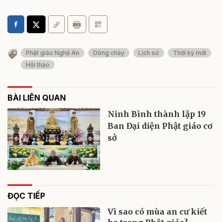
Phật giáo Nghệ An
Dòng chảy
Lịch sử
Thời kỳ mới
Hội thảo
BÀI LIÊN QUAN
Ninh Bình thành lập 19
Ban Đại diện Phật giáo cơ
sở
ĐỌC TIẾP
Vì sao có mùa an cư kiết