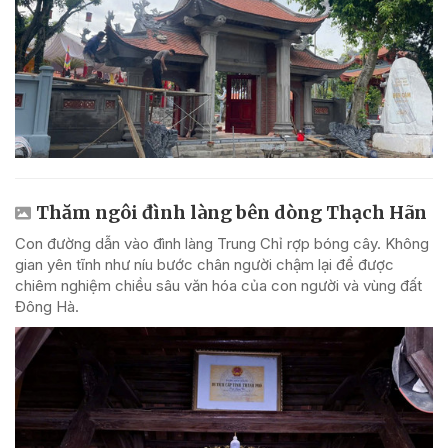
Thăm ngôi đình làng bên dòng Thạch Hãn
Con đường dẫn vào đình làng Trung Chỉ rợp bóng cây. Không
gian yên tĩnh như níu bước chân người chậm lại để được
chiêm nghiệm chiều sâu văn hóa của con người và vùng đất
Đông Hà.