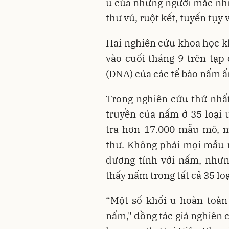
u của những người mắc nhi
thư vú, ruột kết, tuyến tụy 
Hai nghiên cứu khoa học k
vào cuối tháng 9 trên tạp 
(DNA) của các tế bào nấm ẩ
Trong nghiên cứu thứ nhất
truyền của nấm ở 35 loại 
tra hơn 17.000 mẫu mô, 
thư. Không phải mọi mẫu 
dương tính với nấm, như
thấy nấm trong tất cả 35 l
“Một số khối u hoàn toàn
nấm," đồng tác giả nghiên 