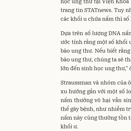
học ung thư tại Viện Khoa 
trang tin STATnews. Tuy n
các khối u chứa nấm thì số
Dựa trên số lượng DNA nấ
ước tính rằng một số khối u
bào ung thư. Nếu biết rằng
bào ung thư, chúng ta sẽ t
lớn đến sinh học ung thư,"
Straussman và nhóm của ôn
xu hướng gắn với một số lo
nấm thường vô hại vẫn sin
thể gây bệnh, như nhiễm tr
nấm này cũng thường tồn tạ
khối ư.