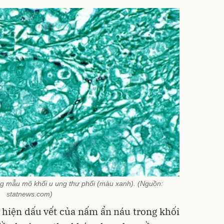
g mẫu mô khối u ung thư phổi (màu xanh). (Nguồn:
statnews.com)
 hiện dấu vết của nấm ẩn náu trong khối