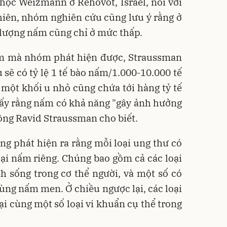
học Weizmann ở Rehovot, Israel, nói với
hiên, nhóm nghiên cứu cũng lưu ý rằng ở
 lượng nấm cũng chỉ ở mức thấp.
m mà nhóm phát hiện được, Straussman
 sẽ có tỷ lệ 1 tế bào nấm/1.000-10.000 tế
 một khối u nhỏ cũng chứa tới hàng tỷ tế
hấy rằng nấm có khả năng "gây ảnh hưởng
 ông Ravid Straussman cho biết.
g phát hiện ra rằng mỗi loại ung thư có
ại nấm riêng. Chúng bao gồm cả các loại
h sống trong cơ thể người, và một số có
ùng nấm men. Ở chiều ngược lại, các loại
i cùng một số loại vi khuẩn cụ thể trong