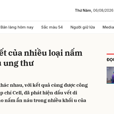
Thứ Năm,
06/08/2026
bình luận
Bản làng hôm nay
Sắc màu 54
Người giữ lửa
Media
ết của nhiều loại nấm
ĐỌC
u ung thư
hác nhau, với kết quả cùng được công
Hủy
G
p chí Cell, đã phát hiện dấu vết di
ào nấm ẩn náu trong nhiều khối u của