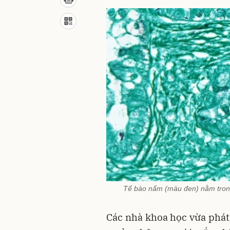
Tế bào nấm (màu đen) nằm tron
Các nhà khoa học vừa phát