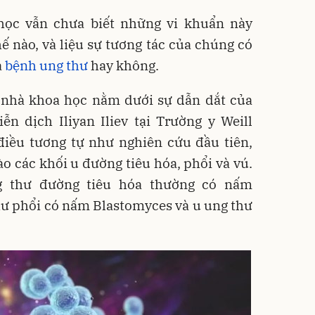
học vẫn chưa biết những vi khuẩn này
hế nào, và liệu sự tương tác của chúng có
a
bệnh ung thư
hay không.
c nhà khoa học nằm dưới sự dẫn dắt của
n dịch Iliyan Iliev tại Trường y Weill
 điều tương tự như nghiên cứu đầu tiên,
ào các khối u đường tiêu hóa, phổi và vú.
g thư đường tiêu hóa thường có nấm
hư phổi có nấm Blastomyces và u ung thư