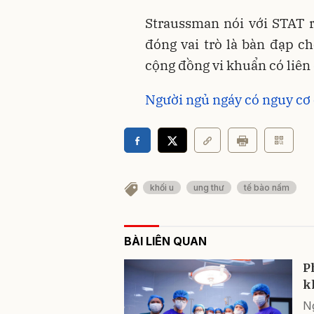
Straussman nói với STAT 
đóng vai trò là bàn đạp ch
cộng đồng vi khuẩn có liên
Người ngủ ngáy có nguy cơ
khối u
ung thư
tế bào nấm
BÀI LIÊN QUAN
P
k
Ng