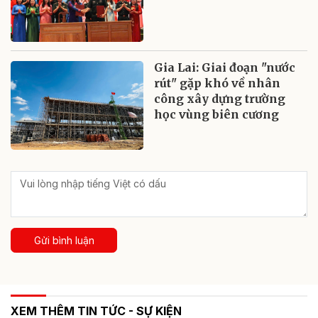
Gia Lai: Giai đoạn "nước
rút" gặp khó về nhân
công xây dựng trường
học vùng biên cương
Gửi bình luận
XEM THÊM TIN TỨC - SỰ KIỆN