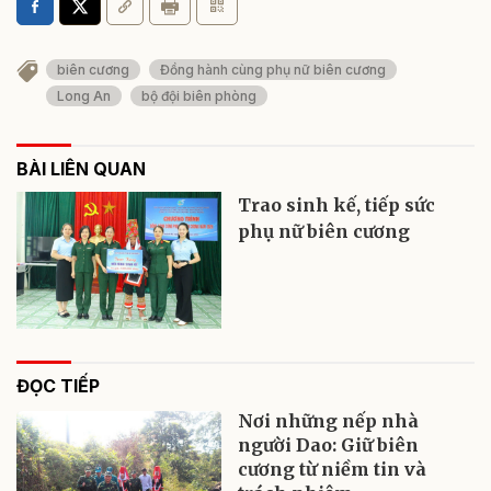
biên cương
Đồng hành cùng phụ nữ biên cương
Long An
bộ đội biên phòng
BÀI LIÊN QUAN
Trao sinh kế, tiếp sức
phụ nữ biên cương
ĐỌC TIẾP
Nơi những nếp nhà
người Dao: Giữ biên
cương từ niềm tin và