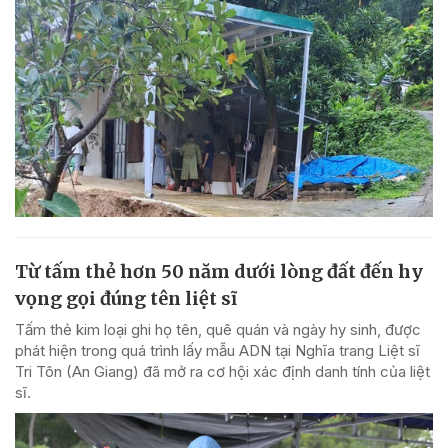
Từ tấm thẻ hơn 50 năm dưới lòng đất đến hy
vọng gọi đúng tên liệt sĩ
Tấm thẻ kim loại ghi họ tên, quê quán và ngày hy sinh, được
phát hiện trong quá trình lấy mẫu ADN tại Nghĩa trang Liệt sĩ
Tri Tôn (An Giang) đã mở ra cơ hội xác định danh tính của liệt
sĩ.