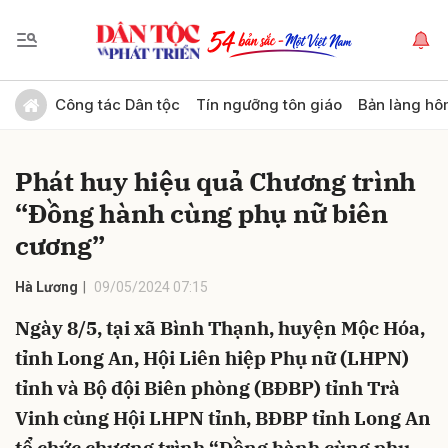
Gửi bình luận
Công tác Dân tộc
Tín ngưỡng tôn giáo
Bản làng hô
Phát huy hiệu quả Chương trình
“Đồng hành cùng phụ nữ biên
cương”
Hà Lương
09/05/2024 07:15
Hủy
Gửi
Ngày 8/5, tại xã Bình Thạnh, huyện Mộc Hóa,
tỉnh Long An, Hội Liên hiệp Phụ nữ (LHPN)
tỉnh và Bộ đội Biên phòng (BĐBP) tỉnh Trà
Vinh cùng Hội LHPN tỉnh, BĐBP tỉnh Long An