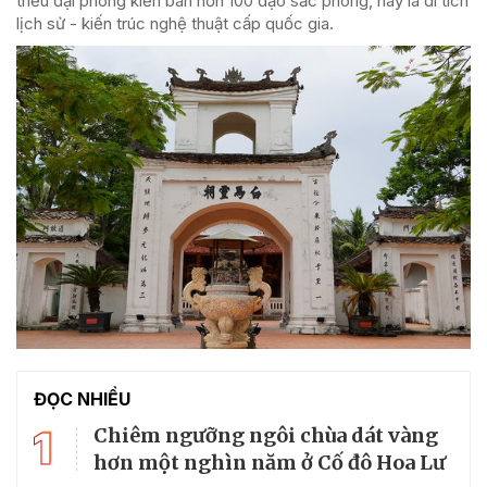
triều đại phong kiến ban hơn 100 đạo sắc phong, nay là di tích
lịch sử - kiến trúc nghệ thuật cấp quốc gia.
ĐỌC NHIỀU
1
Chiêm ngưỡng ngôi chùa dát vàng
hơn một nghìn năm ở Cố đô Hoa Lư