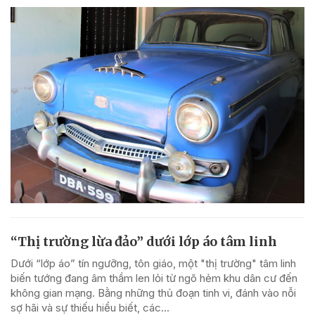
“Thị trường lừa đảo” dưới lớp áo tâm linh
Dưới “lớp áo” tín ngưỡng, tôn giáo, một "thị trường" tâm linh
biến tướng đang âm thầm len lỏi từ ngõ hẻm khu dân cư đến
không gian mạng. Bằng những thủ đoạn tinh vi, đánh vào nỗi
sợ hãi và sự thiếu hiểu biết, các...