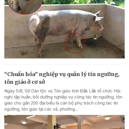
“Chuẩn hóa” nghiệp vụ quản lý tín ngưỡng,
tôn giáo ở cơ sở
Ngày 5/8, Sở Dân tộc và Tôn giáo tỉnh Đắk Lắk tổ chức Hội
nghị tập huấn, bồi dưỡng nghiệp vụ công tác tín ngưỡng, tôn
giáo cho gần 200 đại biểu là cán bộ phụ trách công tác tín
ngưỡng, tôn giáo tại các xã, phường...