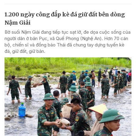
1.200 ngày công đắp kè đá giữ đất bên dòng
Nậm Giải
Bờ suối Nậm Giải đang tiếp tục sạt lở, đe dọa cuộc sống của
người dân ở bản Pục, xã Quế Phong (Nghệ An). Hơn 70 cán
bộ, chiến sĩ và đồng bào Thái đã chung tay dựng tuyến kè
đá, giữ đất, giữ bản.