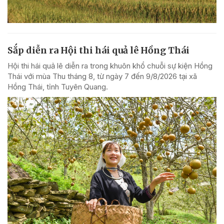
Sắp diễn ra Hội thi hái quả lê Hồng Thái
Hội thi hái quả lê diễn ra trong khuôn khổ chuỗi sự kiện Hồng
Thái với mùa Thu tháng 8, từ ngày 7 đến 9/8/2026 tại xã
Hồng Thái, tỉnh Tuyên Quang.