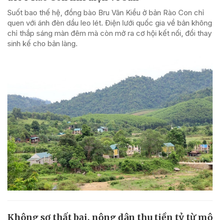
Suốt bao thế hệ, đồng bào Bru Vân Kiều ở bản Rào Con chỉ
quen với ánh đèn dầu leo lét. Điện lưới quốc gia về bản không
chỉ thắp sáng màn đêm mà còn mở ra cơ hội kết nối, đổi thay
sinh kế cho bản làng.
Không sợ thất bại, nông dân thu tiền tỷ từ mô