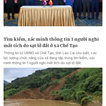
Tìm kiếm, xác minh thông tin 1 người nghi
mất tích do sạt lở đất ở xã Chế Tạo
Thông tin từ UBND xã Chế Tạo, tỉnh Lào Cai cho biết, các
lực lượng chức năng của xã đang tập trung tìm kiếm, xác
minh thông tin 1 người nghi mất tích do sạt lở đất.