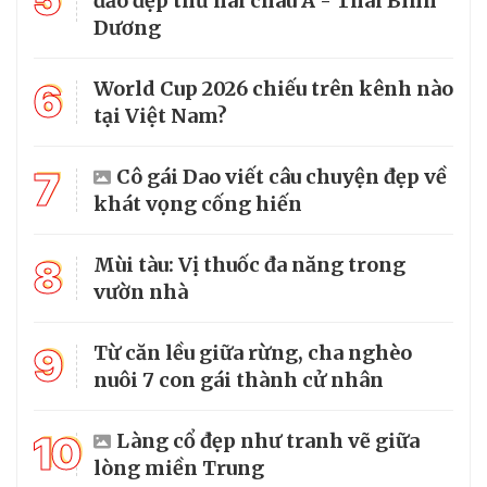
đảo đẹp thứ hai châu Á - Thái Bình
Dương
6
World Cup 2026 chiếu trên kênh nào
tại Việt Nam?
7
Cô gái Dao viết câu chuyện đẹp về
khát vọng cống hiến
8
Mùi tàu: Vị thuốc đa năng trong
vườn nhà
9
Từ căn lều giữa rừng, cha nghèo
nuôi 7 con gái thành cử nhân
10
Làng cổ đẹp như tranh vẽ giữa
lòng miền Trung