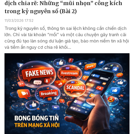
dịch chia rẽ: Những “mũi nhọn” công kích
trong kỷ nguyên số (Bài 2)
11/03/2026 17:52
Trong kỷ nguyên số, thông tin sai lệch không cần chiến dịch
lớn. Chỉ vài tài khoản “mồi” và một câu chuyện gây tranh cãi
cũng đủ tạo làn sóng dư luận giả tạo, bào mòn niềm tin xã hội
và tiềm ẩn nguy cơ chia rẽ khối...