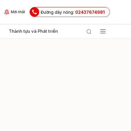
Đường dây nóng:
02437674981
Mới nhất
Thành tựu và Phát triển
ửi