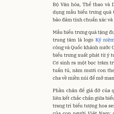
Bộ Văn hóa, Thể thao và D
dụng mẫu biểu trưng quà t
bảo đảm tính chuẩn xác và 
Mẫu biểu trưng quà tặng đư
trung tâm là logo
Kỷ niệ
công và Quốc khánh nước C
biểu trưng xuất phát từ ý 
Cơ sinh ra một bọc trăm t
tuấn tú, năm mươi con th
cha về miền núi để mở mang
Phần chân đế giá đỡ của q
liên kết chắc chắn giữa bi
trang trí biểu tượng hoa s
của con người Việt Nam: 