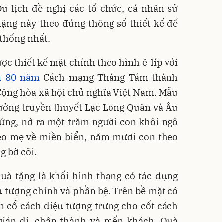
u lịch đề nghị các tổ chức, cá nhân sử
ặng này theo đúng thông số thiết kế để
thống nhất.
ợc thiết kế mặt chính theo hình ê-líp với
m 80 năm
Cách mạng Tháng Tám thành
ộng hòa xã hội chủ nghĩa Việt Nam. Mẫu
tưởng truyền thuyết Lạc Long Quân và Âu
rứng, nở ra một trăm người con khôi ngô
eo mẹ về miền biển, năm mươi con theo
 bờ cõi.
uà tặng là khối hình thang có tác dụng
ểu tượng chính và phần bệ. Trên bề mặt có
en cổ cách điệu tượng trưng cho cốt cách
giản dị, chân thành và mến khách. Quà