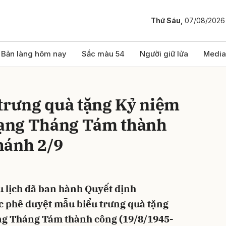
Thứ Sáu,
07/08/2026
bình luận
Bản làng hôm nay
Sắc màu 54
Người giữ lửa
Media
 trưng quà tặng Kỷ niệm
ạng Tháng Tám thành
hánh 2/9
Hủy
G
u lịch đã ban hành Quyết định
 phê duyệt mẫu biểu trưng quà tặng
g Tháng Tám thành công (19/8/1945-