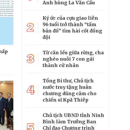
Anh hùng La Văn Cầu
Ký ức của cựu giao liên
2
96 tuổi trở thành “tấm
bản đồ” tìm hài cốt đồng
đội
thấp
Từ căn lều giữa rừng, cha
3
nghèo nuôi 7 con gái
thành cử nhân
Tổng Bí thư, Chủ tịch
4
nước truy tặng huân
chương dũng cảm cho
chiến sĩ Kpă Thiêp
Chủ tịch UBND tỉnh Ninh
Bình làm Trưởng Ban
5
Chỉ đạo Chương trình