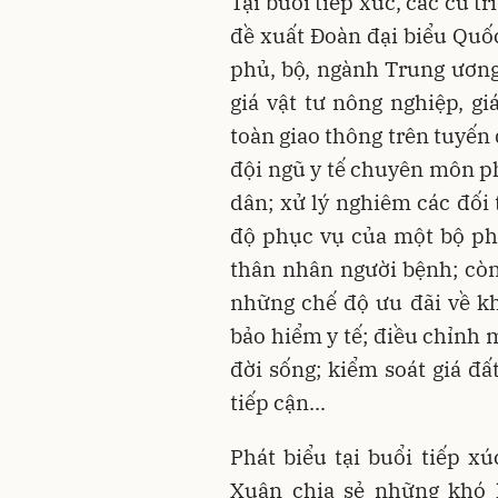
Tại buổi tiếp xúc, các cử 
đề xuất Đoàn đại biểu Quốc
phủ, bộ, ngành Trung ương
giá vật tư nông nghiệp, gi
toàn giao thông trên tuyến
đội ngũ y tế chuyên môn p
dân; xử lý nghiêm các đối
độ phục vụ của một bộ phậ
thân nhân người bệnh; cò
những chế độ ưu đãi về k
bảo hiểm y tế; điều chỉnh 
đời sống; kiểm soát giá đấ
tiếp cận...
Phát biểu tại buổi tiếp x
Xuân chia sẻ những khó