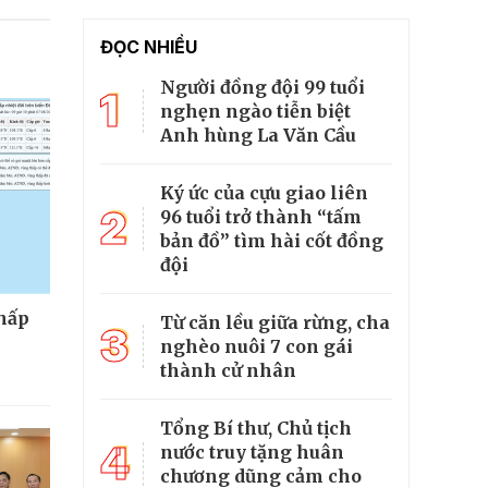
ĐỌC NHIỀU
Người đồng đội 99 tuổi
1
nghẹn ngào tiễn biệt
Anh hùng La Văn Cầu
Ký ức của cựu giao liên
2
96 tuổi trở thành “tấm
bản đồ” tìm hài cốt đồng
đội
thấp
Từ căn lều giữa rừng, cha
3
nghèo nuôi 7 con gái
thành cử nhân
Tổng Bí thư, Chủ tịch
4
nước truy tặng huân
chương dũng cảm cho