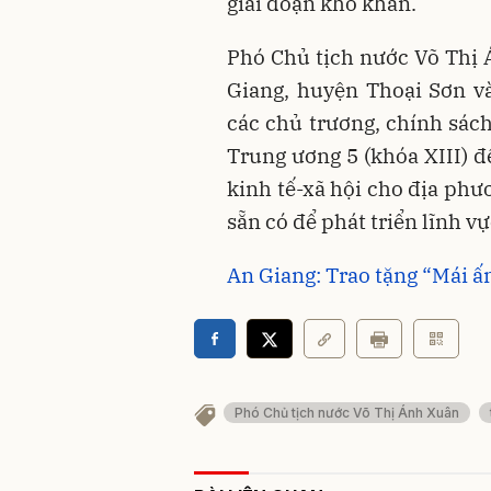
giai đoạn khó khăn.
Phó Chủ tịch nước Võ Thị 
Giang, huyện Thoại Sơn v
các chủ trương, chính sách
Trung ương 5 (khóa XIII) đ
kinh tế-xã hội cho địa phư
sẵn có để phát triển lĩnh v
An Giang: Trao tặng “Mái 
Phó Chủ tịch nước Võ Thị Ánh Xuân