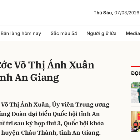
Thứ Sáu,
07/08/2026
bình luận
Bản làng hôm nay
Sắc màu 54
Người giữ lửa
Media
ước Võ Thị Ánh Xuân
ĐỌC
tỉnh An Giang
í Võ Thị Ánh Xuân, Ủy viên Trung ương
Hủy
G
ùng Đoàn đại biểu Quốc hội tỉnh An
cử tri sau kỳ họp thứ 3, Quốc hội khóa
à huyện Châu Thành, tỉnh An Giang.