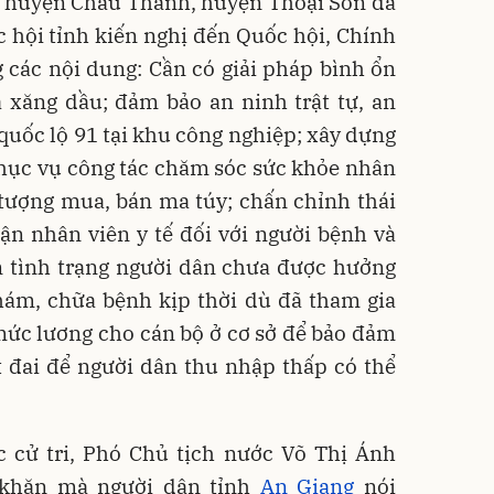
tri huyện Châu Thành, huyện Thoại Sơn đã
 hội tỉnh kiến nghị đến Quốc hội, Chính
 các nội dung: Cần có giải pháp bình ổn
á xăng dầu; đảm bảo an ninh trật tự, an
 quốc lộ 91 tại khu công nghiệp; xây dựng
hục vụ công tác chăm sóc sức khỏe nhân
 tượng mua, bán ma túy; chấn chỉnh thái
n nhân viên y tế đối với người bệnh và
n tình trạng người dân chưa được hưởng
hám, chữa bệnh kịp thời dù đã tham gia
mức lương cho cán bộ ở cơ sở để bảo đảm
t đai để người dân thu nhập thấp có thể
úc cử tri, Phó Chủ tịch nước Võ Thị Ánh
 khăn mà người dân tỉnh
An Giang
nói