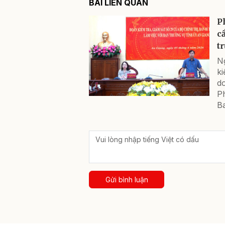
BÀI LIÊN QUAN
P
c
t
Ng
ki
d
P
B
Gửi bình luận