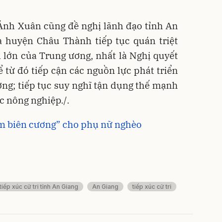
Ánh Xuân cũng đề nghị lãnh đạo tỉnh An
à huyện Châu Thành tiếp tục quán triệt
 lớn của Trung ương, nhất là Nghị quyết
ể từ đó tiếp cận các nguồn lực phát triển
ơng; tiếp tục suy nghĩ tận dụng thế mạnh
ực nông nghiệp./.
ấm biên cương” cho phụ nữ nghèo
tiếp xúc cử tri tỉnh An Giang
An Giang
tiếp xúc cử tri