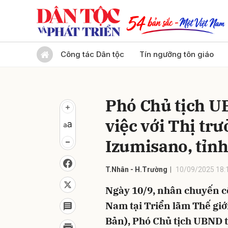
Gửi 
Công tác Dân tộc
Tín ngưỡng tôn giáo
Phó Chủ tịch U
việc với Thị tr
Izumisano, tỉn
T.Nhân - H.Trường
10/09/2025 18:
Ngày 10/9, nhân chuyến c
Nam tại Triển lãm Thế giớ
Bản), Phó Chủ tịch UBND t