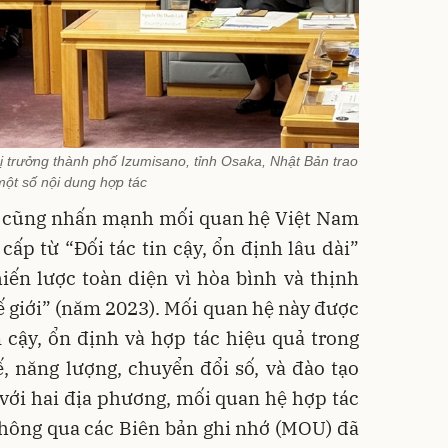
ị trưởng thành phố Izumisano, tỉnh Osaka, Nhật Bản trao
một số nội dung hợp tác
 cũng nhấn mạnh mối quan hệ Việt Nam
ấp từ “Đối tác tin cậy, ổn định lâu dài”
iến lược toàn diện vì hòa bình và thịnh
hế giới” (năm 2023). Mối quan hệ này được
 cậy, ổn định và hợp tác hiệu quả trong
, năng lượng, chuyển đổi số, và đào tạo
với hai địa phương, mối quan hệ hợp tác
thông qua các Biên bản ghi nhớ (MOU) đã