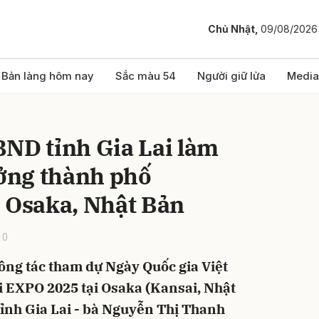
Chủ Nhật,
09/08/2026
bình luận
Bản làng hôm nay
Sắc màu 54
Người giữ lửa
Media
BND tỉnh Gia Lai làm
ưởng thành phố
h Osaka, Nhật Bản
10
Hủy
G
ông tác tham dự Ngày Quốc gia Việt
i EXPO 2025 tại Osaka (Kansai, Nhật
ỉnh Gia Lai - bà Nguyễn Thị Thanh