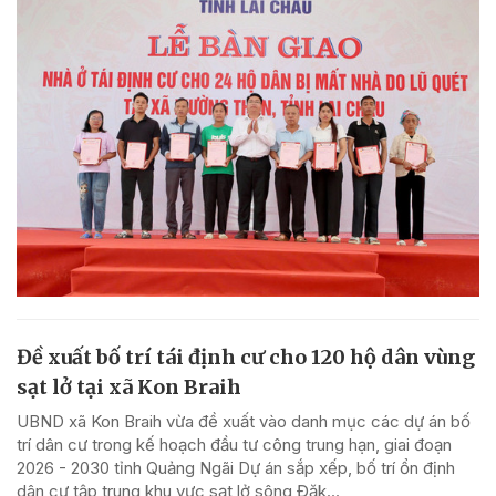
Đề xuất bố trí tái định cư cho 120 hộ dân vùng
sạt lở tại xã Kon Braih
UBND xã Kon Braih vừa đề xuất vào danh mục các dự án bố
trí dân cư trong kế hoạch đầu tư công trung hạn, giai đoạn
2026 - 2030 tỉnh Quảng Ngãi Dự án sắp xếp, bố trí ổn định
dân cư tập trung khu vực sạt lở sông Đăk...