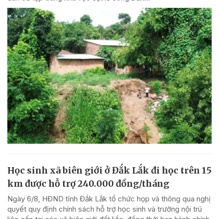
Học sinh xã biên giới ở Đắk Lắk đi học trên 15
km được hỗ trợ 240.000 đồng/tháng
Ngày 6/8, HĐND tỉnh Đắk Lắk tổ chức họp và thông qua nghị
quyết quy định chính sách hỗ trợ học sinh và trường nội trú