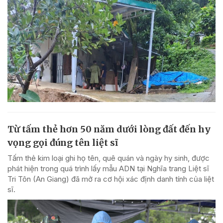
Từ tấm thẻ hơn 50 năm dưới lòng đất đến hy
vọng gọi đúng tên liệt sĩ
Tấm thẻ kim loại ghi họ tên, quê quán và ngày hy sinh, được
phát hiện trong quá trình lấy mẫu ADN tại Nghĩa trang Liệt sĩ
Tri Tôn (An Giang) đã mở ra cơ hội xác định danh tính của liệt
sĩ.