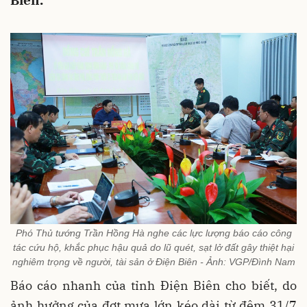
Biên.
Phó Thủ tướng Trần Hồng Hà nghe các lực lượng báo cáo công
tác cứu hộ, khắc phục hậu quả do lũ quét, sạt lở đất gây thiệt hại
nghiêm trọng về người, tài sản ở Điện Biên - Ảnh: VGP/Đình Nam
Báo cáo nhanh của tỉnh Điện Biên cho biết, do
ảnh hưởng của đợt mưa lớn kéo dài từ đêm 31/7