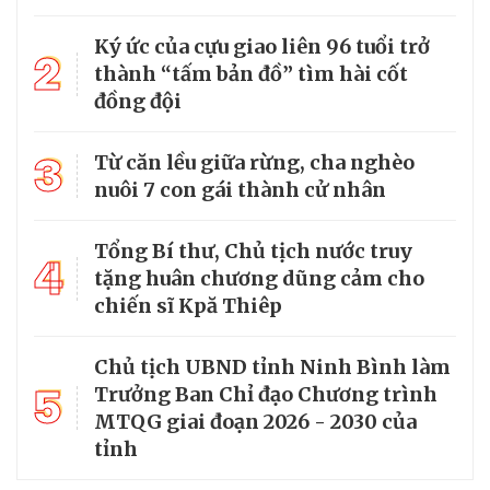
Ký ức của cựu giao liên 96 tuổi trở
2
thành “tấm bản đồ” tìm hài cốt
đồng đội
3
Từ căn lều giữa rừng, cha nghèo
nuôi 7 con gái thành cử nhân
Tổng Bí thư, Chủ tịch nước truy
4
tặng huân chương dũng cảm cho
chiến sĩ Kpă Thiêp
Chủ tịch UBND tỉnh Ninh Bình làm
5
Trưởng Ban Chỉ đạo Chương trình
MTQG giai đoạn 2026 - 2030 của
tỉnh