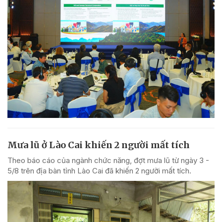
Mưa lũ ở Lào Cai khiến 2 người mất tích
Theo báo cáo của ngành chức năng, đợt mưa lũ từ ngày 3 -
5/8 trên địa bàn tỉnh Lào Cai đã khiến 2 người mất tích.