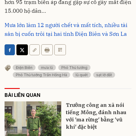
hơn 95 trạm biến áp đang gặp sự cố gây mất điện
15.000 hộ dân...
Mưa lớn làm 12 người chết và mất tích, nhiều tài
sản bị cuốn trôi tại hai tỉnh Điện Biên và Sơn La
Điện Biên
mưa lũ
Phó Thủ tướng
Phó Thủ tướng Trần Hồng Hà
lũ quét
sạt lở đất
BÀI LIÊN QUAN
Trưởng công an xã nói
tiếng Mông, đánh nhau
với 'ma rừng' bằng 'vũ
khí' đặc biệt