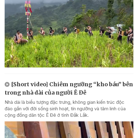
[Short video] Chiêm ngưỡng “kho báu” bên
trong nhà dài của người Ê Đê
Nhà dài là biểu tượng đặc trưng, không gian kiến trúc độc
đáo gắn với đời sống sinh hoạt, tín ngưỡng và tâm linh của
cộng đồng dân tộc Ê Đê ở tỉnh Đắk Lắk.