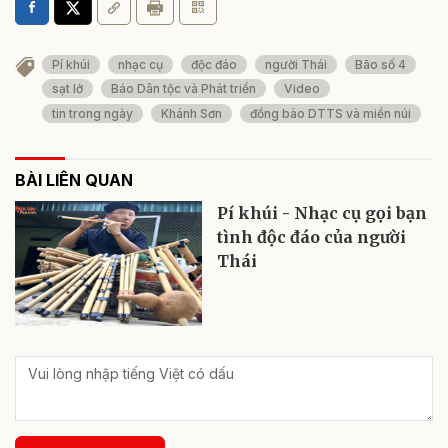
Pí khúi
nhạc cụ
độc đáo
người Thái
Bão số 4
sạt lở
Báo Dân tộc và Phát triển
Video
tin trong ngày
Khánh Sơn
đồng bào DTTS và miền núi
BÀI LIÊN QUAN
Pí khúi - Nhạc cụ gọi bạn
tình độc đáo của người
Thái