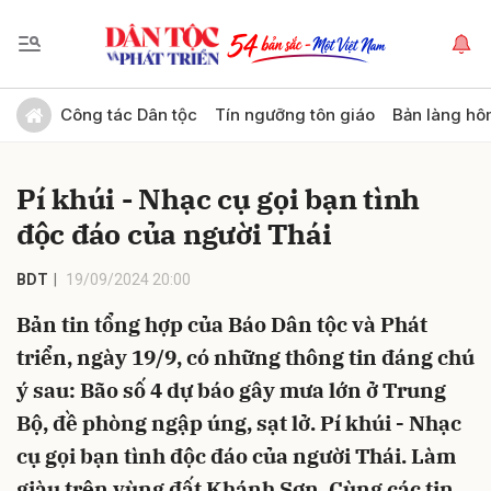
Gửi bình luận
Công tác Dân tộc
Tín ngưỡng tôn giáo
Bản làng hô
Pí khúi - Nhạc cụ gọi bạn tình
độc đáo của người Thái
BDT
19/09/2024 20:00
Bản tin tổng hợp của Báo Dân tộc và Phát
Hủy
Gửi
triển, ngày 19/9, có những thông tin đáng chú
ý sau: Bão số 4 dự báo gây mưa lớn ở Trung
Bộ, đề phòng ngập úng, sạt lở. Pí khúi - Nhạc
cụ gọi bạn tình độc đáo của người Thái. Làm
giàu trên vùng đất Khánh Sơn. Cùng các tin