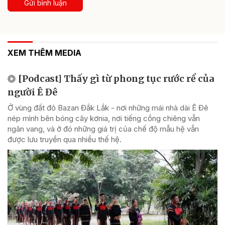
Gửi bình luận
XEM THÊM MEDIA
[Podcast] Thấy gì từ phong tục rước rể của
người Ê Đê
Ở vùng đất đỏ Bazan Đắk Lắk - nơi những mái nhà dài Ê Đê
nép mình bên bóng cây kơnia, nơi tiếng cồng chiêng vẫn
ngân vang, và ở đó những giá trị của chế độ mẫu hệ vẫn
được lưu truyền qua nhiều thế hệ.