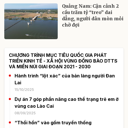
Quảng Nam: Cận cảnh 2
cầu trăm tỷ “treo” dai
dẳng, người dân mòn mỏi
chờ đợi
CHƯƠNG TRÌNH MỤC TIÊU QUỐC GIA PHÁT
TRIỂN KINH TẾ - XÃ HỘI VÙNG ĐỒNG BÀO DTTS
VÀ MIỀN NÚI GIAI ĐOẠN 2021 - 2030
Hành trình “lột xác” của bản làng người Đan
Lai
15/10/2025
Dự án 7 góp phần nâng cao thể trạng trẻ em ở
vùng cao Lào Cai
08/09/2025
“Thổi hồn” vào gốm truyền thống