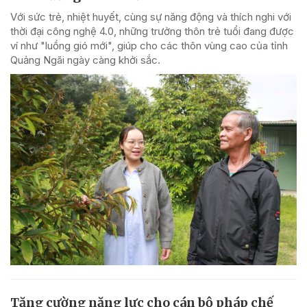
Với sức trẻ, nhiệt huyết, cùng sự năng động và thích nghi với
thời đại công nghệ 4.0, những trưởng thôn trẻ tuổi đang được
ví như "luồng gió mới", giúp cho các thôn vùng cao của tỉnh
Quảng Ngãi ngày càng khởi sắc.
Tăng cường năng lực cho cán bộ pháp chế