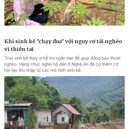
Khi sinh kế "chạy đua" với nguy cơ tái nghèo
vì thiên tai
Trao sinh kế thay vì hỗ trợ ngắn hạn để giúp đồng bào thoát
nghèo. Hàng chục nghìn hộ dân ở Nghệ An đã có thêm cơ
hội tạo thu nhập từ các mô hình sinh kế.