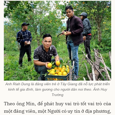
Anh Riah Dung là đảng viên trẻ ở Tây Giang đã nỗ lực phát triển
kinh tế gia đình, làm gương cho người dân noi theo. Ảnh Huy
Trường
Theo ông Min, để phát huy vai trò tốt vai trò của
một đảng viên, một Người có uy tín ở địa phương,