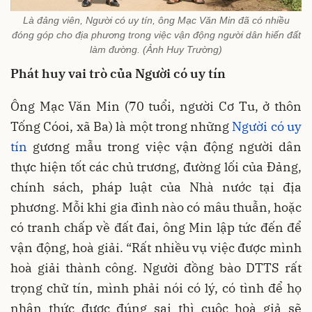
Là đảng viên, Người có uy tín, ông Mạc Văn Min đã có nhiều
đóng góp cho địa phương trong việc vận động người dân hiến đất
làm đường. (Ảnh Huy Trường)
Phát huy vai trò của Người có uy tín
Ông Mạc Văn Min (70 tuổi, người Cơ Tu, ở thôn
Tống Cóoi, xã Ba) là một trong những
Người có uy
tín
gương mẫu trong việc vận động người dân
thực hiện tốt các chủ trương, đường lối của Đảng,
chính sách, pháp luật của Nhà nước tại địa
phương. Mỗi khi gia đình nào có mâu thuẫn, hoặc
có tranh chấp về đất đai, ông Min lập tức đến để
vận động, hoà giải. “Rất nhiều vụ việc được mình
hoà giải thành công. Người đồng bào DTTS rất
trọng chữ tín, mình phải nói có lý, có tình để họ
nhận thức được đúng sai thì cuộc hoà giả sẽ