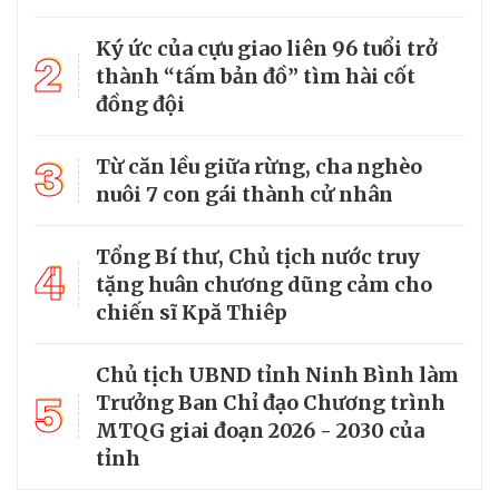
Ký ức của cựu giao liên 96 tuổi trở
2
thành “tấm bản đồ” tìm hài cốt
đồng đội
3
Từ căn lều giữa rừng, cha nghèo
nuôi 7 con gái thành cử nhân
Tổng Bí thư, Chủ tịch nước truy
4
tặng huân chương dũng cảm cho
chiến sĩ Kpă Thiêp
Chủ tịch UBND tỉnh Ninh Bình làm
5
Trưởng Ban Chỉ đạo Chương trình
MTQG giai đoạn 2026 - 2030 của
tỉnh