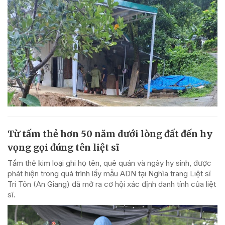
Từ tấm thẻ hơn 50 năm dưới lòng đất đến hy
vọng gọi đúng tên liệt sĩ
Tấm thẻ kim loại ghi họ tên, quê quán và ngày hy sinh, được
phát hiện trong quá trình lấy mẫu ADN tại Nghĩa trang Liệt sĩ
Tri Tôn (An Giang) đã mở ra cơ hội xác định danh tính của liệt
sĩ.