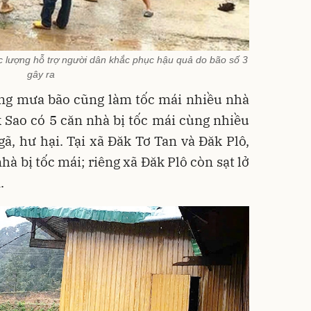
 lượng hỗ trợ người dân khắc phục hậu quả do bão số 3
gây ra
rạng mưa bão cũng làm tốc mái nhiều nhà
k Sao
có 5 căn nhà bị tốc mái cùng nhiều
gã, hư hại. Tại
xã Đăk Tơ Tan
và
Đăk Plô
,
à bị tốc mái; riêng xã Đăk Plô còn sạt lở
.