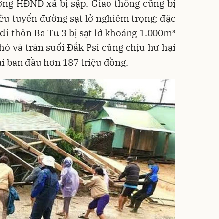
ường HĐND xã bị sập. Giao thông cũng bị
ều tuyến đường sạt lở nghiêm trọng; đặc
 đi thôn Ba Tu 3 bị sạt lở khoảng 1.000m³
hó và tràn suối Đắk Psi cũng chịu hư hại
ại ban đầu hơn 187 triệu đồng.