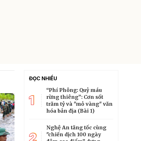
ĐỌC NHIỀU
“Phí Phông: Quỷ máu
1
rừng thiêng”: Cơn sốt
trăm tỷ và "mỏ vàng" văn
hóa bản địa (Bài 1)
Nghệ An tăng tốc cùng
2
"chiến dịch 100 ngày