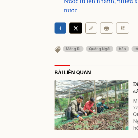
Nước lũ lên nhanh, nhiều 
nước
Măng Ri
Quảng Ngãi
bão
t
BÀI LIÊN QUAN
Đ
s
M
x
Q
N
hò