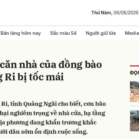
Thứ Năm,
06/08/2026
bình luận
Bản làng hôm nay
Sắc màu 54
Người giữ lửa
Media
 căn nhà của đồng bào
ĐỌC
Ri bị tốc mái
i, tỉnh Quảng Ngãi cho biết, cơn bão
Hủy
G
 hại nghiêm trọng về nhà cửa, hạ tầng
địa phương đang khẩn trương khắc
ười dân sớm ổn định cuộc sống.