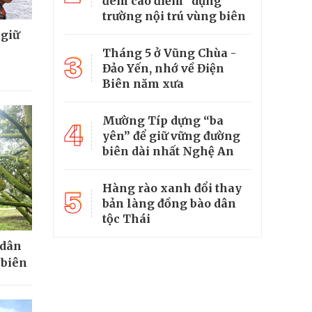
đêm cao điểm” dựng
trường nội trú vùng biên
 giữ
Tháng 5 ở Vũng Chùa -
3
Đảo Yến, nhớ về Điện
Biên năm xưa
Mường Típ dựng “ba
4
yên” để giữ vững đường
biên dài nhất Nghệ An
Hàng rào xanh đổi thay
5
bản làng đồng bào dân
tộc Thái
 dân
 biên