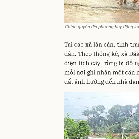
Chính quyền địa phương huy động lực
Tại các xã lân cận, tình t
dân. Theo thống kê, x
ã Đă
diện tích cây trồng bị đổ n
mỗi nơi ghi nhận một căn nh
đất ảnh hưởng đến nhà dân