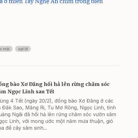
xã ở miền Tây Nghệ An chìm trong biển
ốc mái
sạt lở
ồng bào Xơ Đăng hối hả lên rừng chăm sóc
âm Ngọc Linh sau Tết
ùng 4 Tết (ngày 20/2), đồng bào Xơ Đăng ở các
ã Đăk Sao, Măng Ri, Tu Mơ Rông, Ngọc Linh, tỉnh
uảng Ngãi đã hối hả lên rừng chăm sóc vườn sâm
gọc Linh, với mong ước một năm mưa thuận, gió
a để cây sâm sinh...