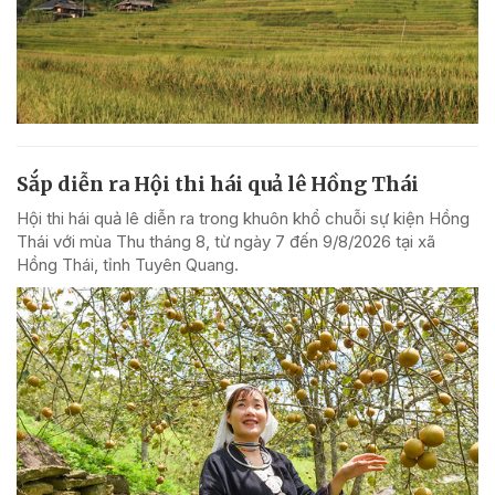
Sắp diễn ra Hội thi hái quả lê Hồng Thái
Hội thi hái quả lê diễn ra trong khuôn khổ chuỗi sự kiện Hồng
Thái với mùa Thu tháng 8, từ ngày 7 đến 9/8/2026 tại xã
Hồng Thái, tỉnh Tuyên Quang.