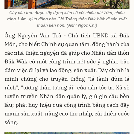
Cây cầu treo được xây dựng kiên cố với chiều dài 70m, chiều
rộng 1,4m, giúp đồng bào Gié Triêng thôn Đăk Wâk đi sản xuất
thuận tiện hơn. (Ảnh: Ngọc Chí)
Ông Nguyễn Văn Trà - Chủ tịch UBND xã Đăk
Môn, cho biết: Chính sự quan tâm, đồng hành của
các nhà thiện nguyện đã giúp cho Nhân dân thôn
Đăk Wâk có một công trình hết sức ý nghĩa,
bảo
đảm
việc đi lại và lao động, sản xuất. Đây chính là
minh chứng cho truyền thống “lá lành đùm lá
rách”, “tương thân tương ái” của dân tộc ta. Xã sẽ
tuyên truyền Nhân dân quản lý, giữ gìn cầu bền
lâu; phát huy hiệu quả công trình bằng cách đẩy
mạnh sản xuất, nâng cao thu nhập, cải thiện cuộc
sống.