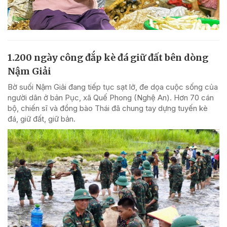
1.200 ngày công đắp kè đá giữ đất bên dòng
Nậm Giải
Bờ suối Nậm Giải đang tiếp tục sạt lở, đe dọa cuộc sống của
người dân ở bản Pục, xã Quế Phong (Nghệ An). Hơn 70 cán
bộ, chiến sĩ và đồng bào Thái đã chung tay dựng tuyến kè
đá, giữ đất, giữ bản.