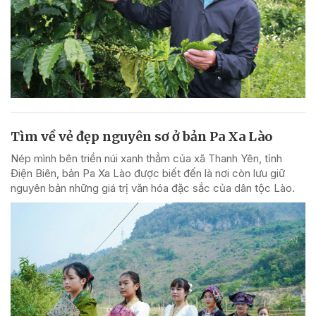
Tìm về vẻ đẹp nguyên sơ ở bản Pa Xa Lào
Nép mình bên triền núi xanh thẳm của xã Thanh Yên, tỉnh
Điện Biên, bản Pa Xa Lào được biết đến là nơi còn lưu giữ
nguyên bản những giá trị văn hóa đặc sắc của dân tộc Lào.