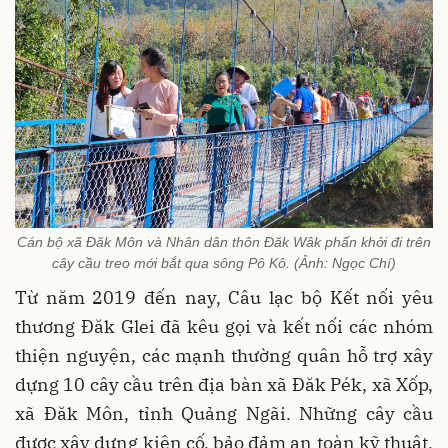
Cán bộ xã Đăk Môn và Nhân dân thôn Đăk Wâk phấn khởi đi trên
cây cầu treo mới bắt qua sông Pô Kô. (Ảnh: Ngọc Chí)
Từ năm 2019 đến nay, Câu lạc bộ Kết nối yêu
thương Đăk Glei đã kêu gọi và kết nối các nhóm
thiện nguyện, các mạnh thường quân hỗ trợ xây
dựng 10 cây cầu trên địa bàn xã Đăk Pék, xã Xốp,
xã Đăk Môn, tỉnh Quảng Ngãi. Những cây cầu
được xây dựng kiên cố, bảo đảm an toàn kỹ thuật,