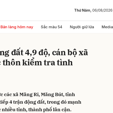
Thứ Năm,
06/08/2026
bình luận
Bản làng hôm nay
Sắc màu 54
Người giữ lửa
Media
g đất 4,9 độ, cán bộ xã
c thôn kiểm tra tình
Hủy
G
ực các xã Măng Ri, Măng Bút, tỉnh
tiếp 4 trận động đất, trong đó mạnh
c nhiều tỉnh, thành phố lân cận.