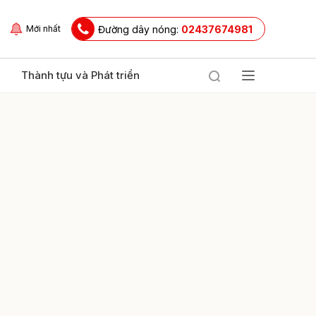
Đường dây nóng:
02437674981
Mới nhất
Thành tựu và Phát triển
ửi