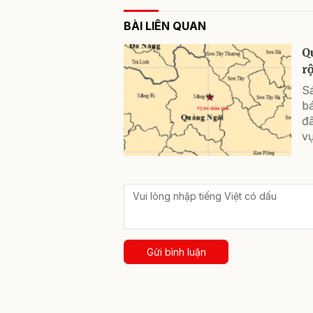
BÀI LIÊN QUAN
Q
r
S
bá
đã
v
Gửi bình luận