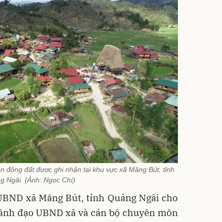
 động đất được ghi nhận tại khu vực xã Măng Bút, tỉnh
g Ngãi. (Ảnh: Ngọc Chí)
 UBND xã Măng Bút, tỉnh Quảng Ngãi cho
, lãnh đạo UBND xã và cán bộ chuyên môn