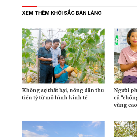
XEM THÊM KHỞI SẮC BẢN LÀNG
Không sợ thất bại, nông dân thu
Người ph
tiền tỷ từ mô hình kinh tế
củ "chốn
vùng cao