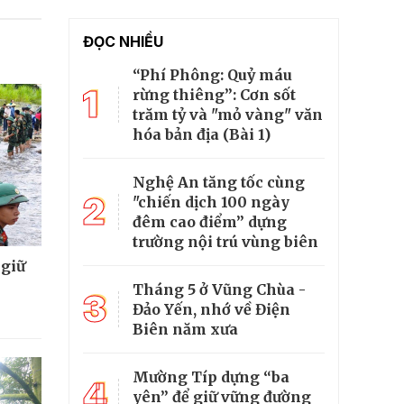
ĐỌC NHIỀU
“Phí Phông: Quỷ máu
1
rừng thiêng”: Cơn sốt
trăm tỷ và "mỏ vàng" văn
hóa bản địa (Bài 1)
Nghệ An tăng tốc cùng
2
"chiến dịch 100 ngày
đêm cao điểm” dựng
trường nội trú vùng biên
 giữ
Tháng 5 ở Vũng Chùa -
3
Đảo Yến, nhớ về Điện
Biên năm xưa
Mường Típ dựng “ba
4
yên” để giữ vững đường