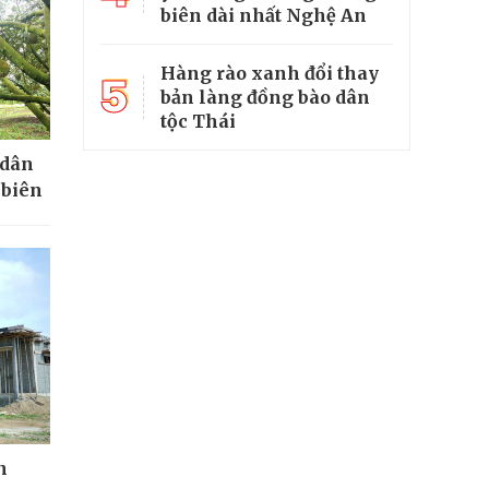
biên dài nhất Nghệ An
Hàng rào xanh đổi thay
5
bản làng đồng bào dân
tộc Thái
 dân
 biên
n