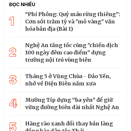
ĐỌC NHIỀU
“Phí Phông: Quỷ máu rừng thiêng”:
1
Cơn sốt trăm tỷ và "mỏ vàng" văn
hóa bản địa (Bài 1)
Nghệ An tăng tốc cùng "chiến dịch
2
100 ngày đêm cao điểm” dựng
trường nội trú vùng biên
3
Tháng 5 ở Vũng Chùa - Đảo Yến,
nhớ về Điện Biên năm xưa
4
Mường Típ dựng “ba yên” để giữ
vững đường biên dài nhất Nghệ An
5
Hàng rào xanh đổi thay bản làng
đồng bào dân tộc Thái