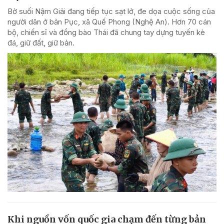
Bờ suối Nậm Giải đang tiếp tục sạt lở, đe dọa cuộc sống của
người dân ở bản Pục, xã Quế Phong (Nghệ An). Hơn 70 cán
bộ, chiến sĩ và đồng bào Thái đã chung tay dựng tuyến kè
đá, giữ đất, giữ bản.
Khi nguồn vốn quốc gia chạm đến từng bản