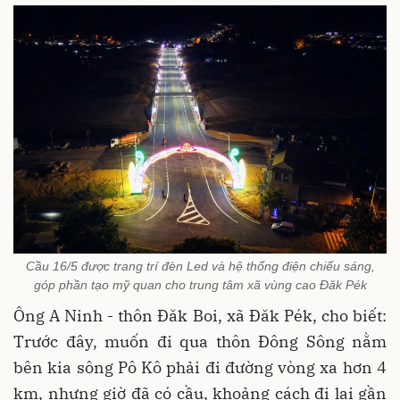
Cầu 16/5 được trang trí đèn Led và hệ thống điện chiếu sáng,
góp phần tạo mỹ quan cho trung tâm xã vùng cao Đăk Pék
Ông A Ninh - thôn Đăk Boi, xã Đăk Pék, cho biết:
Trước đây, muốn đi qua thôn Đông Sông nằm
bên kia sông Pô Kô phải đi đường vòng xa hơn 4
km, nhưng giờ đã có cầu, khoảng cách đi lại gần