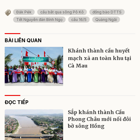
Đăk Pék
cầu bắt qua sông Pô Kô
đồng bào DTTS
Tết Nguyên đán Bính Ngọ
cầu 16/5
Quảng Ngãi
BÀI LIÊN QUAN
Khánh thành cầu huyết
mạch xã an toàn khu tại
Cà Mau
ĐỌC TIẾP
Sắp khánh thành Cầu
Phong Châu mới nối đôi
bờ sông Hồng