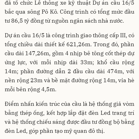
đã tổ chức Lễ thông xe kỹ thuật Dự án cầu 16/5
bắc qua sông Pô Kô. Công trình có tổng mức đầu
tư 86,5 tỷ đồng từ nguồn ngân sách nhà nước.
Dự án cầu 16/5 là công trình giao thông cấp III, có
tổng chiều dài thiết kế 621,26m. Trong đó, phần
cầu dài 147,26m, gồm 4 nhịp bê tông cốt thép dự
ứng lực, với mỗi nhịp dài 33m; khổ cầu rộng
14m; phần đường dẫn 2 đầu cầu dài 474m, với
nền rộng 23m và bề mặt đường rộng 14m, vỉa hè
mỗi bên rộng 4,5m.
Điểm nhấn kiến trúc của cầu là hệ thống giả vòm
bằng thép ống, kết hợp lắp đặt đèn Led trang trí
và hệ thống chiếu sáng được đầu tư đồng bộ bằng
đèn Led, góp phần tạo mỹ quan đô thị.