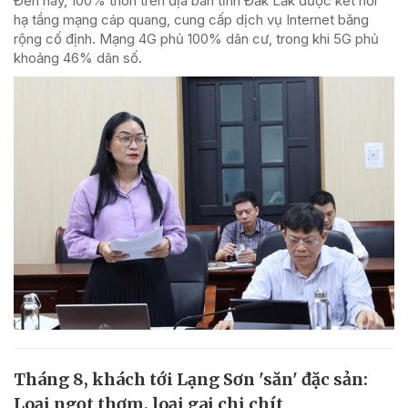
Đến nay, 100% thôn trên địa bàn tỉnh Đắk Lắk được kết nối
hạ tầng mạng cáp quang, cung cấp dịch vụ Internet băng
rộng cố định. Mạng 4G phủ 100% dân cư, trong khi 5G phủ
khoảng 46% dân số.
Tháng 8, khách tới Lạng Sơn 'săn' đặc sản:
Loại ngọt thơm, loại gai chi chít