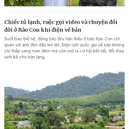
Chiếc tủ lạnh, cuộc gọi video và chuyện đổi
đời ở Rào Con khi điện về bản
Suốt bao thế hệ, đồng bào Bru Vân Kiều ở bản Rào Con chỉ
quen với ánh đèn dầu leo lét. Điện lưới quốc gia về bản không
chỉ thắp sáng màn đêm mà còn mở ra cơ hội kết nối, đổi thay
sinh kế cho bản làng.