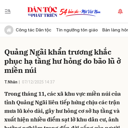
Gửi bình luận
Công tác Dân tộc
Tín ngưỡng tôn giáo
Bản làng hô
Quảng Ngãi khẩn trương khắc
phục hạ tầng hư hỏng do bão lũ ở
miền núi
T.Nhân
07/12/2025 14:37
Hủy
Gửi
Trong tháng 11, các xã khu vực miền núi của
tỉnh Quảng Ngãi liên tiếp hứng chịu các trận
mưa lũ kéo dài, gây hư hỏng cơ sở hạ tầng và
xuất hiện nhiều điểm sạt lở khu dân cư, ảnh