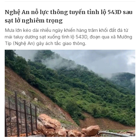
Nghệ An nỗ lực thông tuyến tỉnh lộ 543D sau
sạt lở nghiêm trọng
Mưa lớn kéo dài nhiều ngày khiến hàng trăm khối đất đá từ
mái taluy dương sạt xuống tỉnh lộ 543D, đoạn qua xã Mường
Típ (Nghệ An) gây ách tắc giao thông.