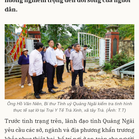
hưởng nghiêm trọng đến đời sống của người
dân.
Ông Hồ Văn Niên, Bí thư Tỉnh uỷ Quảng Ngãi kiểm tra tình hình
thực tế sạt lở tại Trại Y Tế Trà Xinh, xã tây Trà. (Ảnh: T.T)
Trước tình trạng trên, lãnh đạo tỉnh Quảng Ngãi
yêu cầu các sở, ngành và địa phương khẩn trương
khắc phục thiệt hại, bố trí nơi ở an toàn cho người