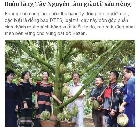
Buôn làng Tây Nguyên làm giàu từ sầu riêng
Không chỉ mang lại nguồn thu hàng tỷ đồng cho người dân,
đặc biệt là đồng bào DTTS, loại trái cây này còn góp phần
hình thành một ngành hàng xuất khẩu tỷ đô, mở ra hướng phát
triển bền vững cho vùng đất đỏ Bazan.