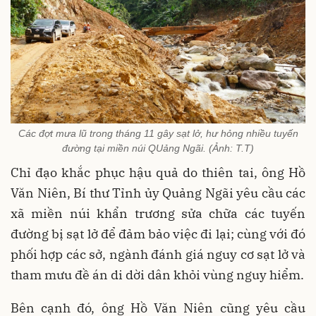
Các đợt mưa lũ trong tháng 11 gây sạt lở, hư hỏng nhiều tuyến
đường tại miền núi QUảng Ngãi. (Ảnh: T.T)
Chỉ đạo khắc phục hậu quả do thiên tai, ông Hồ
Văn Niên, Bí thư Tỉnh ủy Quảng Ngãi yêu cầu các
xã miền núi khẩn trương sửa chữa các tuyến
đường bị sạt lở để đảm bảo việc đi lại; cùng với đó
phối hợp các sở, ngành đánh giá nguy cơ sạt lở và
tham mưu đề án di dời dân khỏi vùng nguy hiểm.
Bên cạnh đó, ông Hồ Văn Niên cũng yêu cầu