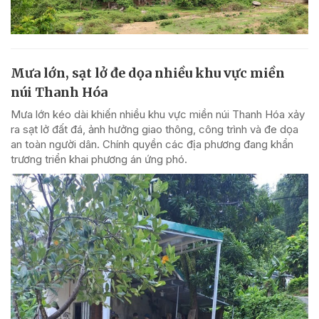
Mưa lớn, sạt lở đe dọa nhiều khu vực miền
núi Thanh Hóa
Mưa lớn kéo dài khiến nhiều khu vực miền núi Thanh Hóa xảy
ra sạt lở đất đá, ảnh hưởng giao thông, công trình và đe dọa
an toàn người dân. Chính quyền các địa phương đang khẩn
trương triển khai phương án ứng phó.