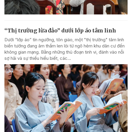
“Thị trường lừa đảo” dưới lớp áo tâm linh
Dưới “lớp áo” tín ngưỡng, tôn giáo, một "thị trường" tâm linh
biến tướng đang âm thầm len lỏi từ ngõ hẻm khu dân cư đến
không gian mạng. Bằng những thủ đoạn tinh vi, đánh vào nỗi
sợ hãi và sự thiếu hiểu biết, các...