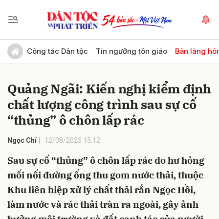
Gửi bình luận
Công tác Dân tộc
Tín ngưỡng tôn giáo
Bản làng hô
Quảng Ngãi: Kiến nghị kiểm định
chất lượng công trình sau sự cố
“thủng” ô chôn lấp rác
Ngọc Chí
12/08/2025 15:12
Hủy
Gửi
Sau sự cố “thủng” ô chôn lấp rác do hư hỏng
mối nối đường ống thu gom nước thải, thuộc
Khu liên hiệp xử lý chất thải rắn Ngọc Hồi,
làm nước và rác thải tràn ra ngoài, gây ảnh