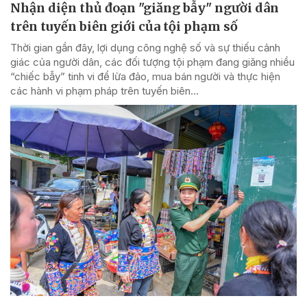
Nhận diện thủ đoạn "giăng bẫy" người dân
trên tuyến biên giới của tội phạm số
Thời gian gần đây, lợi dụng công nghệ số và sự thiếu cảnh
giác của người dân, các đối tượng tội phạm đang giăng nhiều
“chiếc bẫy” tinh vi để lừa đảo, mua bán người và thực hiện
các hành vi phạm pháp trên tuyến biên...