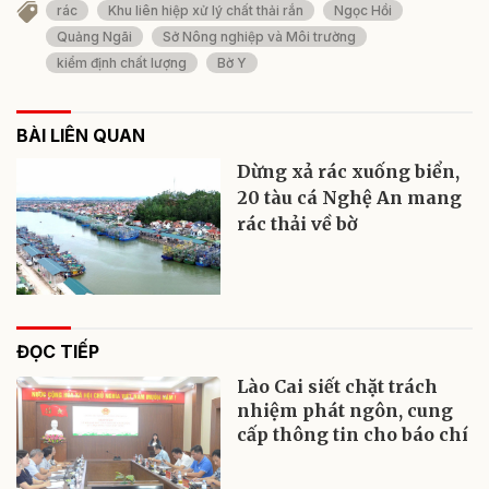
rác
Khu liên hiệp xử lý chất thải rắn
Ngọc Hồi
Quảng Ngãi
Sở Nông nghiệp và Môi trường
kiểm định chất lượng
Bờ Y
BÀI LIÊN QUAN
Dừng xả rác xuống biển,
20 tàu cá Nghệ An mang
rác thải về bờ
ĐỌC TIẾP
Lào Cai siết chặt trách
nhiệm phát ngôn, cung
cấp thông tin cho báo chí