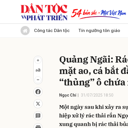
Gửi 
Công tác Dân tộc
Tín ngưỡng tôn giáo
Quảng Ngãi: Rác
mặt ao, cá bắt đ
“thủng” ô chứa 
Ngọc Chí
31/07/2025 18:50
Một ngày sau khi xảy ra sự
hiệp xử lý rác thải rắn Ngọ
xung quanh bị rác thải bủa