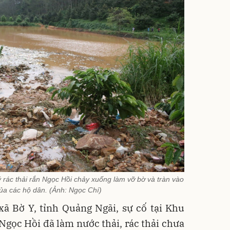
lý rác thải rắn Ngọc Hồi chảy xuống làm vỡ bờ và tràn vào
ủa các hộ dân. (Ảnh: Ngọc Chí)
ã Bờ Y, tỉnh Quảng Ngãi, sự cố tại Khu
n Ngọc Hồi đã làm nước thải, rác thải chưa