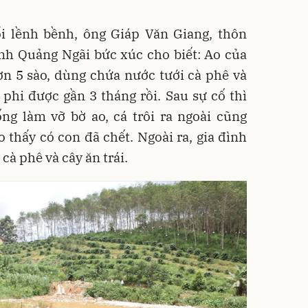
ổi lềnh bềnh, ông Giáp Văn Giang, thôn
ỉnh Quảng Ngãi bức xúc cho biết: Ao của
hơn 5 sào, dùng chứa nước tưới cà phê và
 phi được gần 3 tháng rồi. Sau sự cố thì
ống làm vỡ bờ ao, cá trôi ra ngoài cũng
o thấy có con đã chết. Ngoài ra, gia đình
cà phê và cây ăn trái.