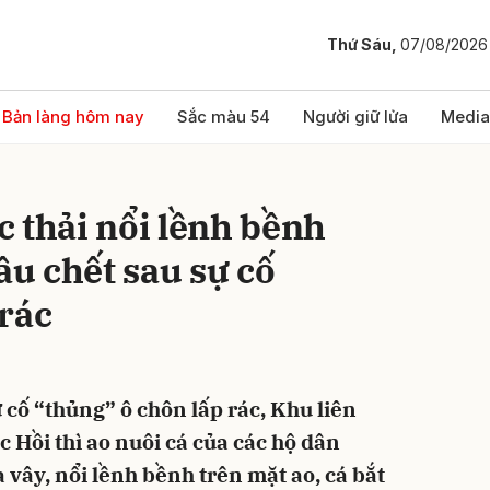
Thứ Sáu,
07/08/2026
bình luận
Bản làng hôm nay
Sắc màu 54
Người giữ lửa
Media
 thải nổi lềnh bềnh
ầu chết sau sự cố
rác
Hủy
G
 cố “thủng” ô chôn lấp rác, Khu liên
c Hồi thì ao nuôi cá của các hộ dân
 vây, nổi lềnh bềnh trên mặt ao, cá bắt