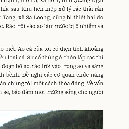
 Hạnh, thôn 5, xã Bờ Y, tỉnh Quảng Ngãi
ph
ía sau Khu liên hiệp xử lý rác thải rắn
Tặng, xã Sa Loong, cũng bị thiệt hại do
c. Rác trôi vào ao làm nước bị ô nhiễm và
biết: Ao cá của tôi có diện tích khoảng
ều loại cá. Sự cố thủng ô chôn lấp rác thì
đoạn bờ ao, rác trôi vào trong ao và sáng
ềnh bềnh. Đề nghị các cơ quan chức năng
ân chúng tôi một cách thỏa đáng. Về vấn
ch sẽ, bảo đảm môi trường sống cho người