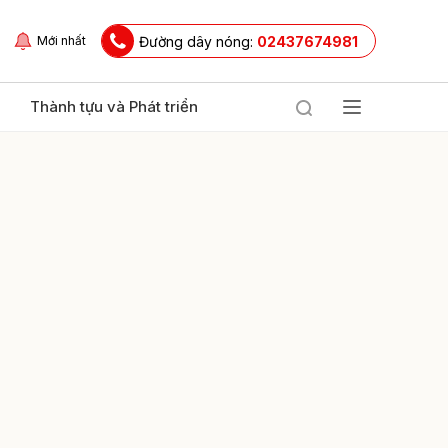
Đường dây nóng:
02437674981
Mới nhất
Thành tựu và Phát triển
ửi