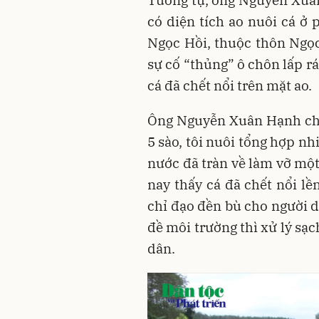
Tương tự, ông Nguyễn Xuân
có diện tích ao nuôi cá ở 
Ngọc Hồi, thuộc thôn Ngọc 
sự cố “thủng” ô chôn lấp rá
cá đã chết nổi trên mặt ao.
Ông Nguyễn Xuân Hạnh cho 
5 sào, tôi nuôi tổng hợp nhi
nước đã tràn về làm vỡ một 
nay thấy cá đã chết nổi l
chỉ đạo đền bù cho người d
đề môi trường thì xử lý sạ
dân.