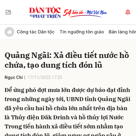
Gửi bình luận
Công tác Dân tộc
Tín ngưỡng tôn giáo
Bản làng hô
Quảng Ngãi: Xả điều tiết nước hồ
chứa, tạo dung tích đón lũ
Ngọc Chí
17/11/2025 17:25
Để ứng phó đợt mưa lớn được dự báo đạt đỉnh
Hủy
Gửi
trong những ngày tới, UBND tỉnh Quảng Ngãi
đã yêu cầu hai hồ chứa lớn nhất trên địa bàn
là Thủy điện Đăk Đrinh và hồ thủy lợi Nước
Trong tiến hành xả điều tiết sớm nhằm tạo
dung tích đón lũ, giảm nguy cơ ngập sâu ở