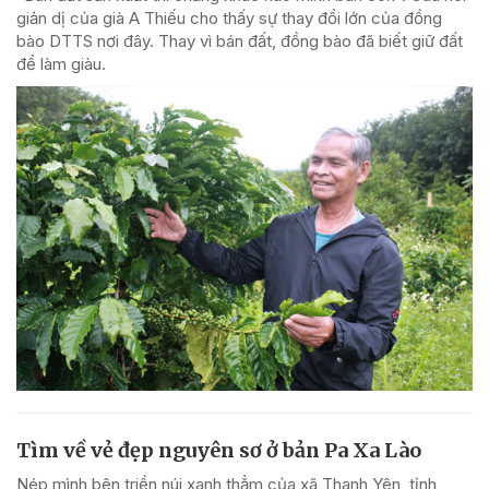
giản dị của già A Thiếu cho thấy sự thay đổi lớn của đồng
bào DTTS nơi đây. Thay vì bán đất, đồng bào đã biết giữ đất
để làm giàu.
Tìm về vẻ đẹp nguyên sơ ở bản Pa Xa Lào
Nép mình bên triền núi xanh thẳm của xã Thanh Yên, tỉnh