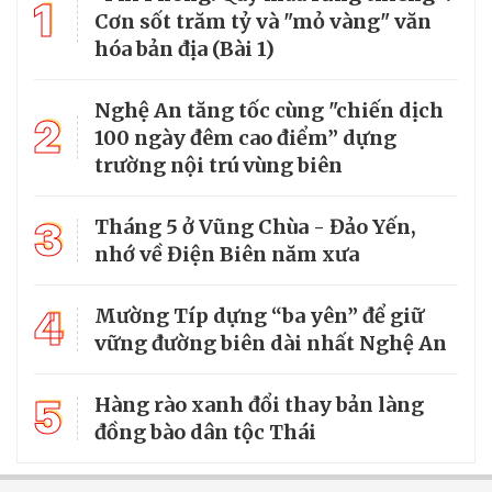
1
Cơn sốt trăm tỷ và "mỏ vàng" văn
hóa bản địa (Bài 1)
Nghệ An tăng tốc cùng "chiến dịch
2
100 ngày đêm cao điểm” dựng
trường nội trú vùng biên
3
Tháng 5 ở Vũng Chùa - Đảo Yến,
nhớ về Điện Biên năm xưa
4
Mường Típ dựng “ba yên” để giữ
vững đường biên dài nhất Nghệ An
5
Hàng rào xanh đổi thay bản làng
đồng bào dân tộc Thái