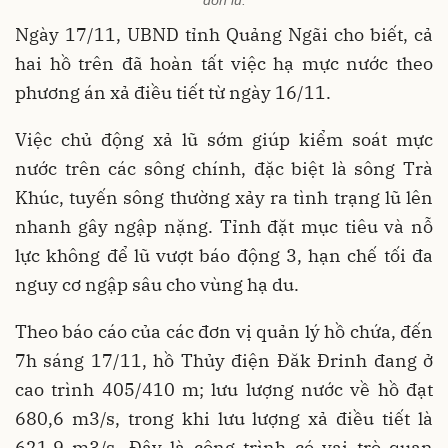
đón lũ.
Ngày 17/11, UBND tỉnh Quảng Ngãi cho biết, cả
hai hồ trên đã hoàn tất việc hạ mực nước theo
phương án xả điều tiết từ ngày 16/11.
Việc chủ động xả lũ sớm giúp kiểm soát mực
nước trên các sông chính, đặc biệt là sông Trà
Khúc, tuyến sông thường xảy ra tình trạng lũ lên
nhanh gây ngập nặng. Tỉnh đặt mục tiêu và nỗ
lực không để lũ vượt báo động 3, hạn chế tối đa
nguy cơ ngập sâu cho vùng hạ du.
Theo báo cáo của các đơn vị quản lý hồ chứa, đến
7h sáng 17/11, hồ Thủy điện Đăk Đrinh đang ở
cao trình 405/410 m; lưu lượng nước về hồ đạt
680,6 m3/s, trong khi lưu lượng xả điều tiết là
621,9 m3/s. Đây là công trình có vai trò quan