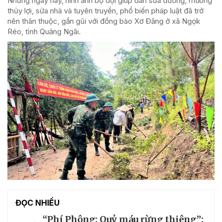
Những ngày này, hình ảnh bộ đội giúp dân sửa đường, mương
thủy lợi, sửa nhà và tuyên truyền, phổ biến pháp luật đã trở
nên thân thuộc, gần gũi với đồng bào Xơ Đăng ở xã Ngọk
Réo, tỉnh Quảng Ngãi.
ĐỌC NHIỀU
“Phí Phông: Quỷ máu rừng thiêng”: