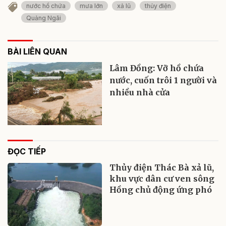
nước hồ chứa
mưa lớn
xả lũ
thủy điện
Quảng Ngãi
BÀI LIÊN QUAN
Lâm Đồng: Vỡ hồ chứa
nước, cuốn trôi 1 người và
nhiều nhà cửa
ĐỌC TIẾP
Thủy điện Thác Bà xả lũ,
khu vực dân cư ven sông
Hồng chủ động ứng phó