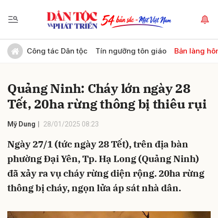
Gửi bình luận
Công tác Dân tộc
Tín ngưỡng tôn giáo
Bản làng hô
Quảng Ninh: Cháy lớn ngày 28
Tết, 20ha rừng thông bị thiêu rụi
Mỹ Dung
28/01/2025 08:23
Ngày 27/1 (tức ngày 28 Tết), trên địa bàn
Hủy
Gửi
phường Đại Yên, Tp. Hạ Long (Quảng Ninh)
đã xảy ra vụ cháy rừng diện rộng. 20ha rừng
thông bị cháy, ngọn lửa áp sát nhà dân.