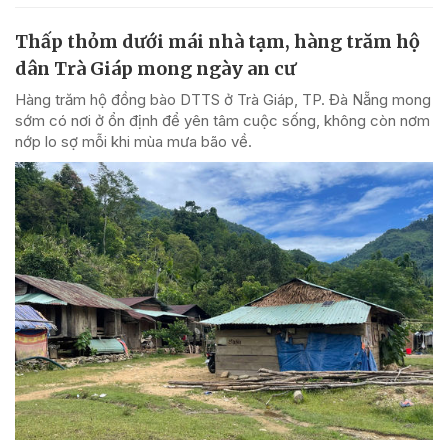
Thấp thỏm dưới mái nhà tạm, hàng trăm hộ
dân Trà Giáp mong ngày an cư
Hàng trăm hộ đồng bào DTTS ở Trà Giáp, TP. Đà Nẵng mong
sớm có nơi ở ổn định để yên tâm cuộc sống, không còn nơm
nớp lo sợ mỗi khi mùa mưa bão về.