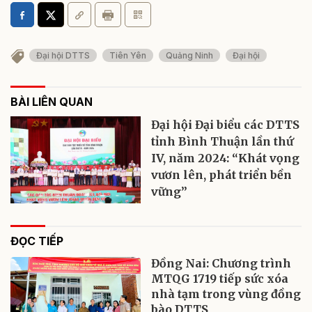
Đại hội DTTS
Tiên Yên
Quảng Ninh
Đại hội
BÀI LIÊN QUAN
Đại hội Đại biểu các DTTS
tỉnh Bình Thuận lần thứ
IV, năm 2024: “Khát vọng
vươn lên, phát triển bền
vững”
ĐỌC TIẾP
Đồng Nai: Chương trình
MTQG 1719 tiếp sức xóa
nhà tạm trong vùng đồng
bào DTTS