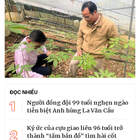
ĐỌC NHIỀU
1
Người đồng đội 99 tuổi nghẹn ngào
tiễn biệt Anh hùng La Văn Cầu
Ký ức của cựu giao liên 96 tuổi trở
2
thành “tấm bản đồ” tìm hài cốt