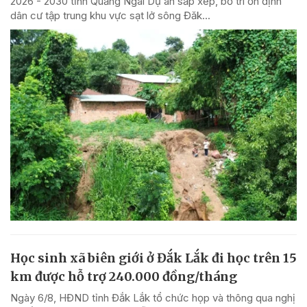
2026 - 2030 tỉnh Quảng Ngãi Dự án sắp xếp, bố trí ổn định
dân cư tập trung khu vực sạt lở sông Đăk...
Học sinh xã biên giới ở Đắk Lắk đi học trên 15
km được hỗ trợ 240.000 đồng/tháng
Ngày 6/8, HĐND tỉnh Đắk Lắk tổ chức họp và thông qua nghị