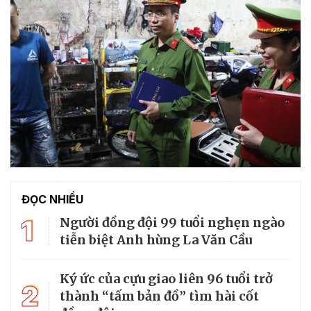
ĐỌC NHIỀU
1
Người đồng đội 99 tuổi nghẹn ngào
tiễn biệt Anh hùng La Văn Cầu
Ký ức của cựu giao liên 96 tuổi trở
2
thành “tấm bản đồ” tìm hài cốt