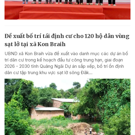
Đề xuất bố trí tái định cư cho 120 hộ dân vùng
sạt lở tại xã Kon Braih
UBND xã Kon Braih vừa đề xuất vào danh mục các dự án bố
trí dân cư trong kế hoạch đầu tư công trung hạn, giai đoạn
2026 - 2030 tỉnh Quảng Ngãi Dự án sắp xếp, bố trí ổn định
dân cư tập trung khu vực sạt lở sông Đăk...