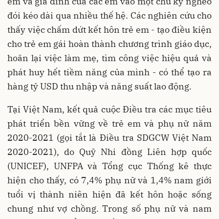
em và gia đình của các em vào một chu kỳ nghèo
đói kéo dài qua nhiều thế hệ. Các nghiên cứu cho
thấy việc chấm dứt kết hôn trẻ em - tạo điều kiện
cho trẻ em gái hoàn thành chương trình giáo dục,
hoãn lại việc làm mẹ, tìm công việc hiệu quả và
phát huy hết tiềm năng của mình - có thể tạo ra
hàng tỷ USD thu nhập và năng suất lao động.
Tại Việt Nam, kết quả cuộc Điều tra các mục tiêu
phát triển bền vững về trẻ em và phụ nữ năm
2020-2021 (gọi tắt là Điều tra SDGCW Việt Nam
2020-2021), do Quỹ Nhi đồng Liên hợp quốc
(UNICEF), UNFPA và Tổng cục Thống kê thực
hiện cho thấy, có 7,4% phụ nữ và 1,4% nam giới
tuổi vị thành niên hiện đã kết hôn hoặc sống
chung như vợ chồng. Trong số phụ nữ và nam