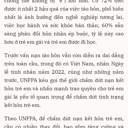
chồng (để không bị "ế") lớn hơn. Có 72% biết
được ít nhất 2 hậu quả của việc tảo hôn, phổ biến
nhất là ảnh hưởng đến nghề nghiệp tương lai,
việc học hành và sức khỏe bản thân; 60% sẵn
sàng phản đối hôn nhân ép buộc, tỷ lệ này cao
hơn ở trẻ em gái và trẻ em được đi học.
Trước vấn nạn tảo hôn vẫn còn diễn ra dai dẳng
trên toàn cầu, trong đó có Việt Nam, nhân Ngày
lễ tình nhân năm 2022, cũng như những năm
trước, UNFPA kêu gọi thế giới chấm dứt nạn kết
hôn trẻ em và nhấn mạnh trao quyền cho trẻ em
gái là yếu tố quan trọng để chấm dứt tình trạng
kết hôn trẻ em.
Theo UNFPA, để chấm dứt nạn kết hôn trẻ em,
cần có nhiều thay đổi, bao gồm tăng cường và