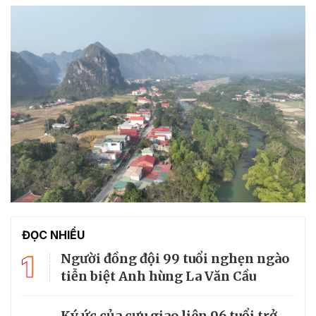
ĐỌC NHIỀU
1
Người đồng đội 99 tuổi nghẹn ngào
tiễn biệt Anh hùng La Văn Cầu
Ký ức của cựu giao liên 96 tuổi trở