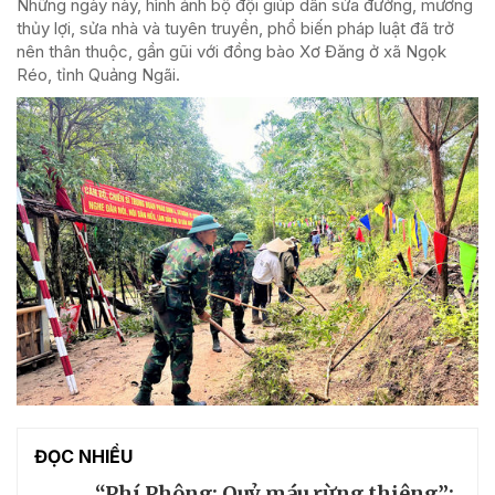
Những ngày này, hình ảnh bộ đội giúp dân sửa đường, mương
thủy lợi, sửa nhà và tuyên truyền, phổ biến pháp luật đã trở
nên thân thuộc, gần gũi với đồng bào Xơ Đăng ở xã Ngọk
Réo, tỉnh Quảng Ngãi.
ĐỌC NHIỀU
“Phí Phông: Quỷ máu rừng thiêng”: