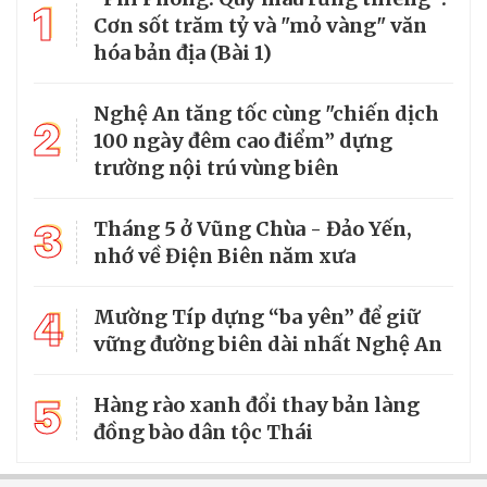
1
Cơn sốt trăm tỷ và "mỏ vàng" văn
hóa bản địa (Bài 1)
Nghệ An tăng tốc cùng "chiến dịch
2
100 ngày đêm cao điểm” dựng
trường nội trú vùng biên
3
Tháng 5 ở Vũng Chùa - Đảo Yến,
nhớ về Điện Biên năm xưa
4
Mường Típ dựng “ba yên” để giữ
vững đường biên dài nhất Nghệ An
5
Hàng rào xanh đổi thay bản làng
đồng bào dân tộc Thái