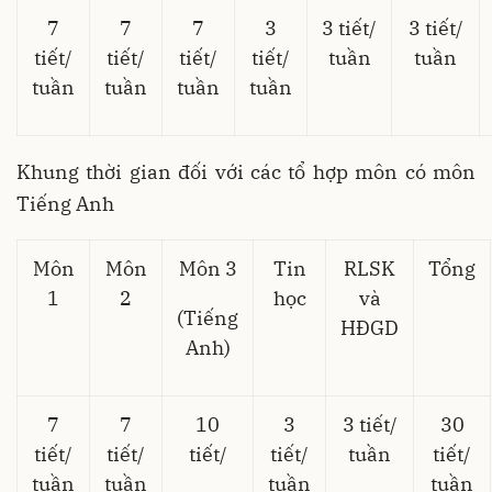
7
7
7
3
3 tiết/
3 tiết/
tiết/
tiết/
tiết/
tiết/
tuần
tuần
tuần
tuần
tuần
tuần
Khung thời gian đối với các tổ hợp môn có môn
Tiếng Anh
Môn
Môn
Môn 3
Tin
RLSK
Tổng
1
2
học
và
(Tiếng
HĐGD
Anh)
7
7
10
3
3 tiết/
30
tiết/
tiết/
tiết/
tiết/
tuần
tiết/
tuần
tuần
tuần
tuần