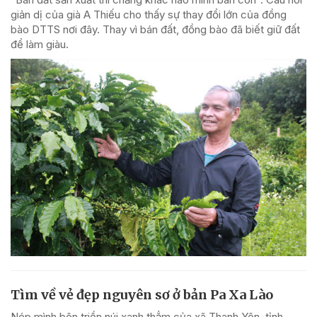
giản dị của già A Thiếu cho thấy sự thay đổi lớn của đồng
bào DTTS nơi đây. Thay vì bán đất, đồng bào đã biết giữ đất
để làm giàu.
Tìm về vẻ đẹp nguyên sơ ở bản Pa Xa Lào
Nép mình bên triền núi xanh thẳm của xã Thanh Yên, tỉnh