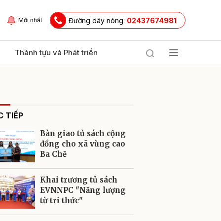
Đường dây nóng:
02437674981
Mới nhất
Thành tựu và Phát triển
 TIẾP
Bàn giao tủ sách cộng
đồng cho xã vùng cao
Ba Chẽ
ửi
Khai trương tủ sách
EVNNPC "Năng lượng
từ tri thức"