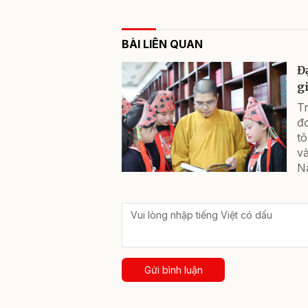
BÀI LIÊN QUAN
Đ
g
Tr
đơ
t
và
N
Gửi bình luận