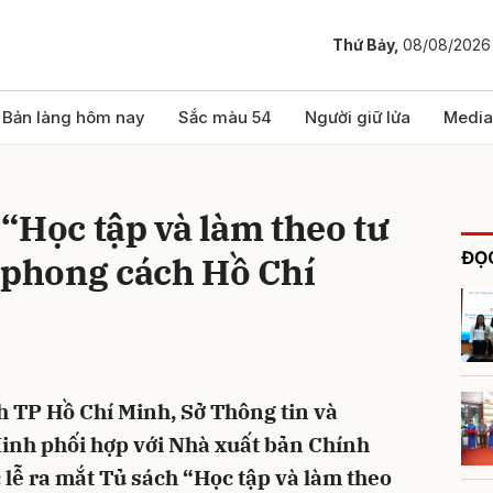
Thứ Bảy,
08/08/2026
bình luận
Bản làng hôm nay
Sắc màu 54
Người giữ lửa
Media
“Học tập và làm theo tư
ĐỌC
 phong cách Hồ Chí
Hủy
G
h TP Hồ Chí Minh, Sở Thông tin và
inh phối hợp với Nhà xuất bản Chính
c lễ ra mắt Tủ sách “Học tập và làm theo