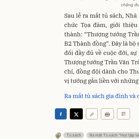
chặng đư
Sau lễ ra mắt tủ sách, Nhà 
chức Tọa đàm, giới thiệ
thành: “Thượng tướng Trầ
B2 Thành đồng”. Đây là bộ 
đối đầy đủ về cuộc đời, sự
Thượng tướng Trần Văn Tr
chí, đồng đội dành cho Thư
vị tướng gắn liền với nhữn
Ra mắt tủ sách gia đình và
Tủ sách
Ra mắt Tủ sách “Học tập và