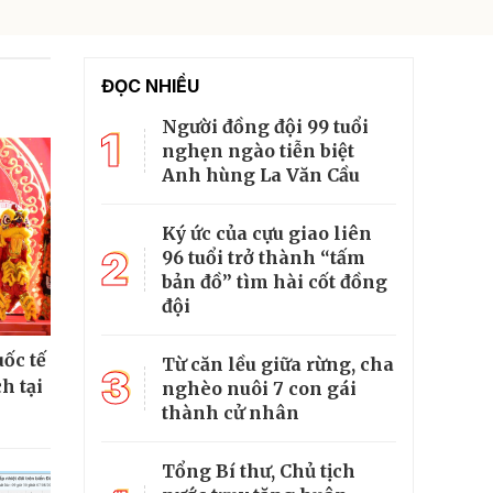
ĐỌC NHIỀU
Người đồng đội 99 tuổi
1
nghẹn ngào tiễn biệt
Anh hùng La Văn Cầu
Ký ức của cựu giao liên
2
96 tuổi trở thành “tấm
bản đồ” tìm hài cốt đồng
đội
ốc tế
Từ căn lều giữa rừng, cha
3
h tại
nghèo nuôi 7 con gái
thành cử nhân
Tổng Bí thư, Chủ tịch