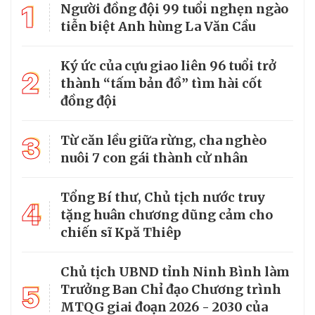
1
Người đồng đội 99 tuổi nghẹn ngào
tiễn biệt Anh hùng La Văn Cầu
Ký ức của cựu giao liên 96 tuổi trở
2
thành “tấm bản đồ” tìm hài cốt
đồng đội
3
Từ căn lều giữa rừng, cha nghèo
nuôi 7 con gái thành cử nhân
Tổng Bí thư, Chủ tịch nước truy
4
tặng huân chương dũng cảm cho
chiến sĩ Kpă Thiêp
Chủ tịch UBND tỉnh Ninh Bình làm
5
Trưởng Ban Chỉ đạo Chương trình
MTQG giai đoạn 2026 - 2030 của