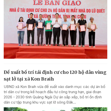
Đề xuất bố trí tái định cư cho 120 hộ dân vùng
sạt lở tại xã Kon Braih
UBND xã Kon Braih vừa đề xuất vào danh mục các dự án bố
trí dân cư trong kế hoạch đầu tư công trung hạn, giai đoạn
2026 - 2030 tỉnh Quảng Ngãi Dự án sắp xếp, bố trí ổn định
dân cư tập trung khu vực sạt lở sông Đăk...