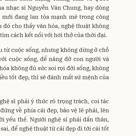
của nhạc sĩ Nguyễn Văn Chung, hay dòng
 mới đang lan tỏa mạnh mẽ trong công
iều đó cho thấy văn hóa, nghệ thuật không
tìm cách kết nối với hơi thở của thời đại.
ầu từ cuộc sống, nhưng không dừng ở chỗ
với cuộc sống, để nâng đỡ con người và
 hóa không đủ sức soi rọi đời sống, không
điều tốt đẹp, thì sẽ đánh mất sứ mệnh của
hệ sĩ phải ý thức rõ trọng trách, coi tác
ứng về phía cái đẹp, bảo vệ lẽ phải, lên
i yếu thế. Người nghệ sĩ phải dấn thân,
sai, để nghệ thuật từ cái đẹp đi tới cái tốt