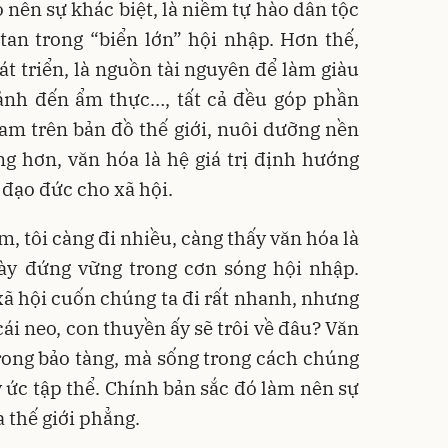
 nên sự khác biệt, là niềm tự hào dân tộc
an trong “biển lớn” hội nhập. Hơn thế,
át triển, là nguồn tài nguyên để làm giàu
n ảnh đến ẩm thực…, tất cả đều góp phần
am trên bản đồ thế giới, nuôi dưỡng nền
ng hơn, văn hóa là hệ giá trị định hướng
 đạo đức cho xã hội.
, tôi càng đi nhiều, càng thấy văn hóa là
này đứng vững trong cơn sóng hội nhập.
ã hội cuốn chúng ta đi rất nhanh, nhưng
ái neo, con thuyền ấy sẽ trôi về đâu? Văn
rong bảo tàng, mà sống trong cách chúng
ký ức tập thể. Chính bản sắc đó làm nên sự
 thế giới phẳng.