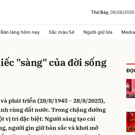
Thứ Bảy,
08/08/2026
bình luận
Bản làng hôm nay
Sắc màu 54
Người giữ lửa
Media
hiếc "sàng" của đời sống
ĐỌC
và phát triển (28/8/1945 – 28/8/2025),
Hủy
G
nh cùng đất nước. Trong chặng đường
t vị trí đặc biệt: Người sáng tạo cái
g, người gìn giữ bản sắc và khơi mở