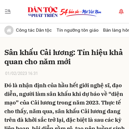
Gửi bình luận
Công tác Dân tộc
Tín ngưỡng tôn giáo
Bản làng hô
Sân khấu Cải lương: Tín hiệu khả
quan cho năm mới
01/02/2023 16:31
Đó là nhận định của hầu hết giới nghệ sĩ, đạo
Hủy
Gửi
diễn, người làm sân khấu khi dự báo về “diện
mạo” của Cải lương trong năm 2023. Thực tế
cho thấy, năm qua, sân khấu Cải lương đang
trên đà khởi sắc trở lại, đặc biệt là sau các kỳ
liên hoan, hội diễn rầm rộ, tạo nên luồng sinh