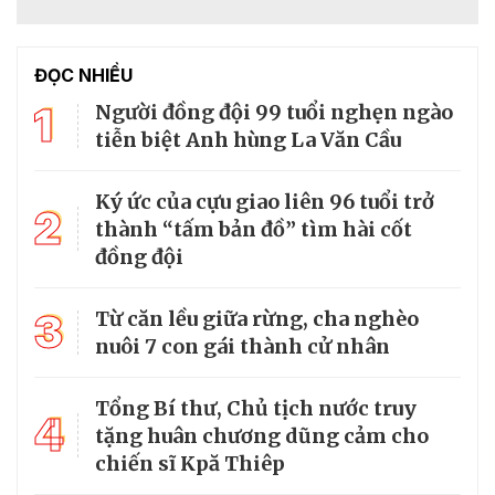
ĐỌC NHIỀU
1
Người đồng đội 99 tuổi nghẹn ngào
tiễn biệt Anh hùng La Văn Cầu
Ký ức của cựu giao liên 96 tuổi trở
2
thành “tấm bản đồ” tìm hài cốt
đồng đội
3
Từ căn lều giữa rừng, cha nghèo
nuôi 7 con gái thành cử nhân
Tổng Bí thư, Chủ tịch nước truy
4
tặng huân chương dũng cảm cho
chiến sĩ Kpă Thiêp