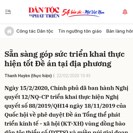
Gửi bình luận
Công tác Dân tộc
Tín ngưỡng tôn giáo
Bản làng hô
Sẵn sàng góp sức triển khai thực
hiện tốt Đề án tại địa phương
Thanh Huyền (thực hiện)
22/02/2020 10:45
Ngày 15/2/2020, Chính phủ đã ban hành Nghị
Hủy
Gửi
quyết 12/NQ-CP triển khai thực hiện Nghị
quyết số 88/2019/QH14 ngày 18/11/2019 của
Quốc hội về phê duyệt Đề án Tổng thể phát
triển kinh tế - xã hội (KT-XH) vùng đồng bào
dân tộc thiểu số (DTTS) và miền núi giai đoạn