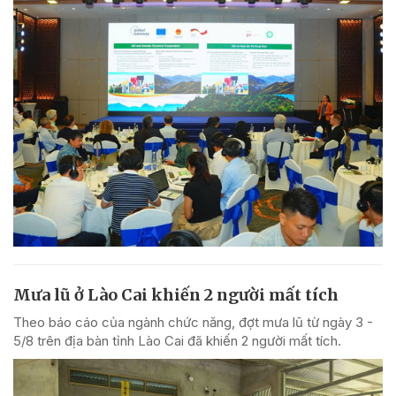
Mưa lũ ở Lào Cai khiến 2 người mất tích
Theo báo cáo của ngành chức năng, đợt mưa lũ từ ngày 3 -
5/8 trên địa bàn tỉnh Lào Cai đã khiến 2 người mất tích.