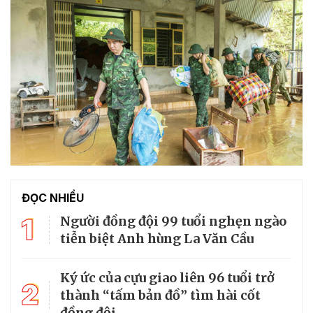
ĐỌC NHIỀU
1
Người đồng đội 99 tuổi nghẹn ngào
tiễn biệt Anh hùng La Văn Cầu
Ký ức của cựu giao liên 96 tuổi trở
2
thành “tấm bản đồ” tìm hài cốt
đồng đội