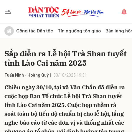
Gửi bình luận
Công tác Dân tộc
Tín ngưỡng tôn giáo
Bản làng hô
Sắp diễn ra Lễ hội Trà Shan tuyết
tỉnh Lào Cai năm 2025
Tuấn Ninh - Hoàng Quý
30/10/2025 19:31
Chiều ngày 30/10, tại xã Văn Chấn đã diễn ra
Hủy
Gửi
cuộc họp Ban Tổ chức Lễ hội Trà Shan tuyết
tỉnh Lào Cai năm 2025. Cuộc họp nhằm rà
soát toàn bộ tiến độ chuẩn bị cho lễ hội, lắng
nghe báo cáo từ các đơn vị và thống nhất các
phương án tổ chức, với định hướng tập trung