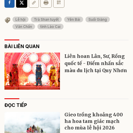
Lễ hội
Trà Shan tuyết
Yên Bái
Suối Giàng
Văn Chấn
tỉnh Lào Cai
BÀI LIÊN QUAN
Liên hoan Lân, Sư, Rồng
quốc tế - Điểm nhấn sắc
màu du lịch tại Quy Nhơn
ĐỌC TIẾP
Gieo trồng khoảng 400
ha hoa tam giác mạch
cho mùa lễ hội 2026