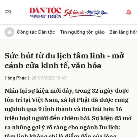
Gửi bình luận
Công tác Dân tộc
Tín ngưỡng tôn giáo
Bản làng hô
Sức hút từ du lịch tâm linh - mở
cánh cửa kinh tế, văn hóa
Hồng Phúc
28/07/2025 10:43
Nhìn lại sự kiện mới đây, trong 32 ngày được
Hủy
Gửi
tôn trí tại Việt Nam, xá lợi Phật đã được cung
nghinh qua 9 tỉnh thành và thu hút hơn 16
triệu lượt người đến chiêm bái. Sự kiện đã mở
ra những gợi ý rõ ràng cho ngành Du lịch:
tâm linh không chỉ là điểm đến của lòng