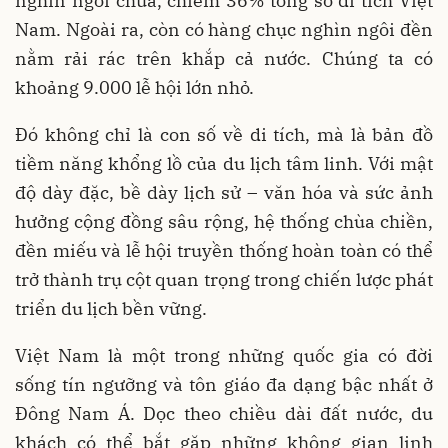
nghìn ngôi chùa, chiếm 36% tổng số di tích Việt
Nam. Ngoài ra, còn có hàng chục nghìn ngôi đền
nằm rải rác trên khắp cả nước. Chúng ta có
khoảng 9.000 lễ hội lớn nhỏ.
Đó không chỉ là con số về di tích, mà là bản đồ
tiềm năng khổng lồ của du lịch tâm linh. Với mật
độ dày đặc, bề dày lịch sử – văn hóa và sức ảnh
hưởng cộng đồng sâu rộng, hệ thống chùa chiền,
đền miếu và lễ hội truyền thống hoàn toàn có thể
trở thành trụ cột quan trọng trong chiến lược phát
triển du lịch bền vững.
Việt Nam là một trong những quốc gia có đời
sống tín ngưỡng và tôn giáo đa dạng bậc nhất ở
Đông Nam Á. Dọc theo chiều dài đất nước, du
khách có thể bắt gặp những không gian linh