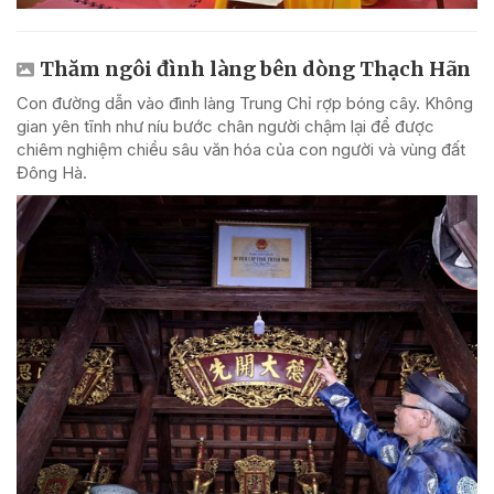
Thăm ngôi đình làng bên dòng Thạch Hãn
Con đường dẫn vào đình làng Trung Chỉ rợp bóng cây. Không
gian yên tĩnh như níu bước chân người chậm lại để được
chiêm nghiệm chiều sâu văn hóa của con người và vùng đất
Đông Hà.