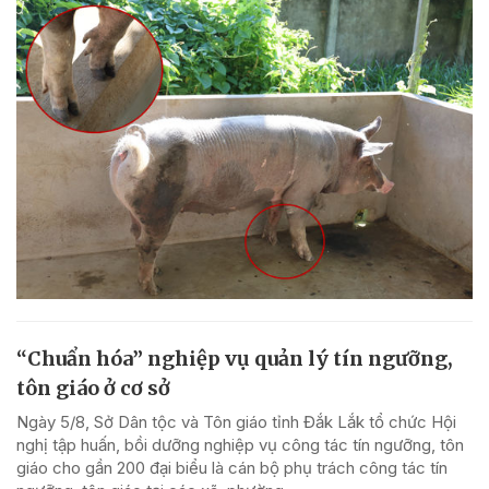
“Chuẩn hóa” nghiệp vụ quản lý tín ngưỡng,
tôn giáo ở cơ sở
Ngày 5/8, Sở Dân tộc và Tôn giáo tỉnh Đắk Lắk tổ chức Hội
nghị tập huấn, bồi dưỡng nghiệp vụ công tác tín ngưỡng, tôn
giáo cho gần 200 đại biểu là cán bộ phụ trách công tác tín