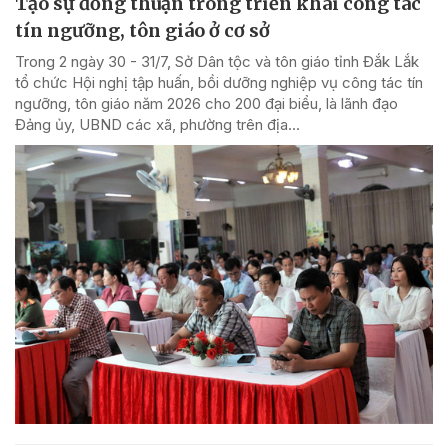
Tạo sự đồng thuận trong triển khai công tác
tín ngưỡng, tôn giáo ở cơ sở
Trong 2 ngày 30 - 31/7, Sở Dân tộc và tôn giáo tỉnh Đắk Lắk
tổ chức Hội nghị tập huấn, bồi dưỡng nghiệp vụ công tác tín
ngưỡng, tôn giáo năm 2026 cho 200 đại biểu, là lãnh đạo
Đảng ủy, UBND các xã, phường trên địa...