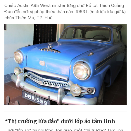
Chiếc Austin A95 Westminster từng chở Bồ tát Thích Quảng
Đức đến nơi vị pháp thiêu thân năm 1963 hiện được lưu giữ tại
chùa Thiên Mụ, TP. Huế.
“Thị trường lừa đảo” dưới lớp áo tâm linh
Dưới “lớp áo” tín ngưỡng, tôn giáo, một "thị trường" tâm linh