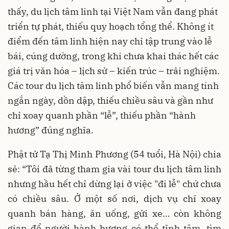
thấy, du lịch tâm linh tại Việt Nam vẫn đang phát
triển tự phát, thiếu quy hoạch tổng thể. Không ít
điểm đến tâm linh hiện nay chỉ tập trung vào lễ
bái, cúng dường, trong khi chưa khai thác hết các
giá trị văn hóa – lịch sử – kiến trúc – trải nghiệm.
Các tour du lịch tâm linh phổ biến vẫn mang tính
ngắn ngày, dồn dập, thiếu chiều sâu và gần như
chỉ xoay quanh phần “lễ”, thiếu phần “hành
hương” đúng nghĩa.
Phật tử Tạ Thị Minh Phương (54 tuổi, Hà Nội) chia
sẻ: “Tôi đã từng tham gia vài tour du lịch tâm linh
nhưng hầu hết chỉ dừng lại ở việc "đi lễ" chứ chưa
có chiều sâu. Ở một số nơi, dịch vụ chỉ xoay
quanh bán hàng, ăn uống, gửi xe… còn không
gian để người hành hương có thể tĩnh tâm, tìm