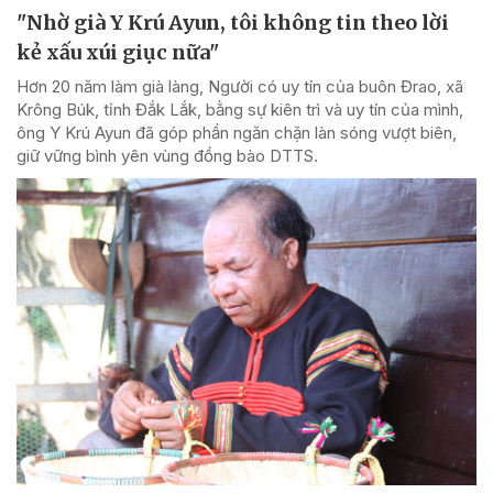
"Nhờ già Y Krú Ayun, tôi không tin theo lời
kẻ xấu xúi giục nữa"
Hơn 20 năm làm già làng, Người có uy tín của buôn Đrao, xã
Krông Búk, tỉnh Đắk Lắk, bằng sự kiên trì và uy tín của mình,
ông Y Krú Ayun đã góp phần ngăn chặn làn sóng vượt biên,
giữ vững bình yên vùng đồng bào DTTS.