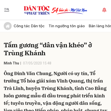
Gửi bình luận
Công tác Dân tộc
Tín ngưỡng tôn giáo
Bản làng hô
Tấm gương “dân vận khéo” ở
Trùng Khánh
Minh Thu
07/05/2020 15:48
Ông Đinh Văn Chung, Người có uy tín, Tổ
Hủy
Gửi
trưởng Tổ hòa giải xóm Vĩnh Quang, thị trấn
Trà Lĩnh, huyện Trùng Khánh, tỉnh Cao Bằng
luôn gương mẫu đi đầu trong phát triển kinh
tế; tuyên truyền, vận động người dân sống,
làm việc theo Hiến pháp, pháp luật, chung tay