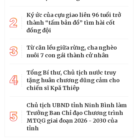
Ký ức của cựu giao liên 96 tuổi trở
2
thành “tấm bản đồ” tìm hài cốt
đồng đội
3
Từ căn lều giữa rừng, cha nghèo
nuôi 7 con gái thành cử nhân
Tổng Bí thư, Chủ tịch nước truy
4
tặng huân chương dũng cảm cho
chiến sĩ Kpă Thiêp
Chủ tịch UBND tỉnh Ninh Bình làm
5
Trưởng Ban Chỉ đạo Chương trình
MTQG giai đoạn 2026 - 2030 của
tỉnh