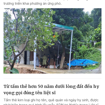
trương triển khai phương án ứng phó.
Từ tấm thẻ hơn 50 năm dưới lòng đất đến hy
vọng gọi đúng tên liệt sĩ
Tấm thẻ kim loại ghi họ tên, quê quán và ngày hy sinh, được
phát hiện trong quá trình lấy mẫu ADN tại Nghĩa trang Liệt sĩ