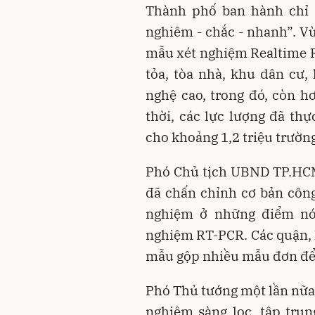
Thành phố ban hành chỉ 
nghiêm - chắc - nhanh”. Vừ
mẫu xét nghiệm Realtime R
tỏa, tòa nhà, khu dân cư,
nghệ cao, trong đó, còn 
thời, các lực lượng đã t
cho khoảng 1,2 triệu trườn
Phó Chủ tịch UBND TP.HCM
đã chấn chỉnh cơ bản công
nghiệm ở những điểm nó
nghiệm RT-PCR. Các quận, 
mẫu gộp nhiều mẫu đơn để
Phó Thủ tướng một lần nữa
nghiệm sàng lọc, tập tru