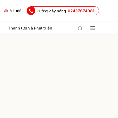
Đường dây nóng:
02437674981
Mới nhất
Thành tựu và Phát triển
ửi