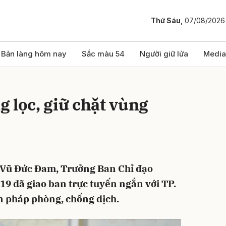
Thứ Sáu,
07/08/2026
bình luận
Bản làng hôm nay
Sắc màu 54
Người giữ lửa
Media
 lọc, giữ chặt vùng
 Vũ Đức Đam, Trưởng Ban Chỉ đạo
Hủy
G
9 đã giao ban trực tuyến ngắn với TP.
n pháp phòng, chống dịch.