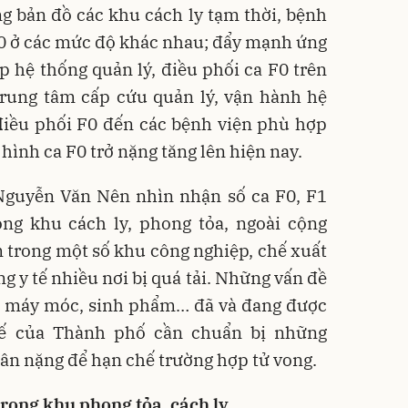
g bản đồ các khu cách ly tạm thời, bệnh
 F0 ở các mức độ khác nhau; đẩy mạnh ứng
p hệ thống quản lý, điều phối ca F0 trên
Trung tâm cấp cứu quản lý, vận hành hệ
điều phối F0 đến các bệnh viện phù hợp
 hình ca F0 trở nặng tăng lên hiện nay.
guyễn Văn Nên nhìn nhận số ca F0, F1
ong khu cách ly, phong tỏa, ngoài cộng
 trong một số khu công nghiệp, chế xuất
g y tế nhiều nơi bị quá tải. Những vấn đề
ất, máy móc, sinh phẩm… đã và đang được
tế của Thành phố cần chuẩn bị những
ân nặng để hạn chế trường hợp tử vong.
rong khu phong tỏa, cách ly