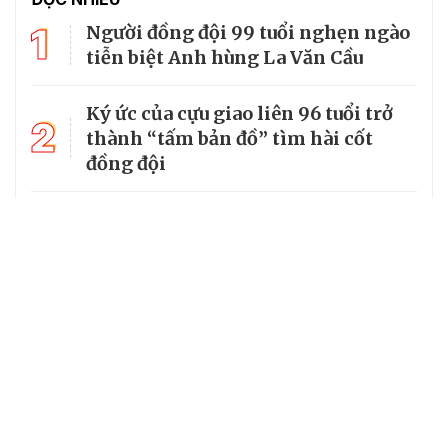
1
Người đồng đội 99 tuổi nghẹn ngào
tiễn biệt Anh hùng La Văn Cầu
Ký ức của cựu giao liên 96 tuổi trở
2
thành “tấm bản đồ” tìm hài cốt
đồng đội
3
Từ căn lều giữa rừng, cha nghèo
nuôi 7 con gái thành cử nhân
Tổng Bí thư, Chủ tịch nước truy
4
tặng huân chương dũng cảm cho
chiến sĩ Kpă Thiêp
Chủ tịch UBND tỉnh Ninh Bình làm
5
Trưởng Ban Chỉ đạo Chương trình