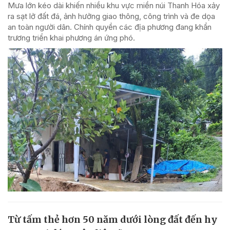
Mưa lớn kéo dài khiến nhiều khu vực miền núi Thanh Hóa xảy
ra sạt lở đất đá, ảnh hưởng giao thông, công trình và đe dọa
an toàn người dân. Chính quyền các địa phương đang khẩn
trương triển khai phương án ứng phó.
Từ tấm thẻ hơn 50 năm dưới lòng đất đến hy