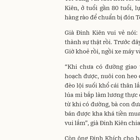
Kiên, ở tuổi gần 80 tuổi, l
hàng rào để chuẩn bị đón T
Già Đinh Kiên vui vẻ nói
thành sự thật rồi. Trước đ
Giờ khoẻ rồi, ngồi xe máy v
“Khi chưa có đường giao 
hoạch được, nuôi con heo 
đèo lội suối khổ cái thân 
lúa mì bắp làm lương thực
từ khi có đường, bà con đư
bán được kha khá tiền mua
vui lắm”, già Đinh Kiên chi
Còn ông Đinh Khích cho h