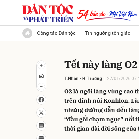
Gửi 
Công tác Dân tộc
Tín ngưỡng tôn giáo
Tết này làng O2
T.Nhân - H.Trường
27/01/2026 07:
O2 là ngôi làng vùng cao t
trên đỉnh núi Konhlon. Là
nhưng đường dẫn đến làng
“đầu gối chạm ngực” nối t
thời gian dài đời sống của