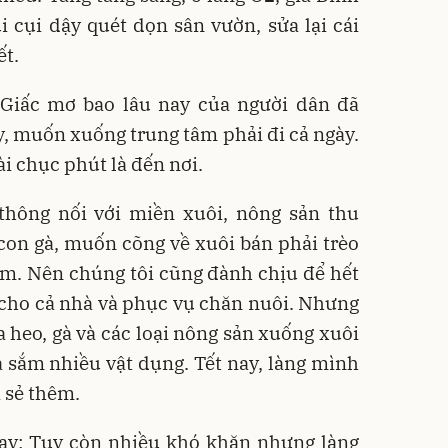
ụi cụi dậy quét dọn sân vườn, sửa lại cái
ết.
: Giấc mơ bao lâu nay của người dân đã
ây, muốn xuống trung tâm phải đi cả ngày.
ài chục phút là đến nơi.
thông nối với miền xuôi, nông sản thu
con gà, muốn cõng về xuôi bán phải trèo
lắm. Nên chúng tôi cũng đành chịu để hết
 cho cả nhà và phục vụ chăn nuôi. Nhưng
a heo, gà và các loại nông sản xuống xuôi
 sắm nhiều vật dụng. Tết nay, làng mình
a sẻ thêm.
ay: Tuy còn nhiều khó khăn nhưng làng