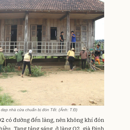
dẹp nhà cửa chuẩn bị đón Tết. (Ảnh: T.Đ)
O2 có đường đến làng, nên không khí đón
hiều. Tang tảng sáng, ở làng O2, già Đinh