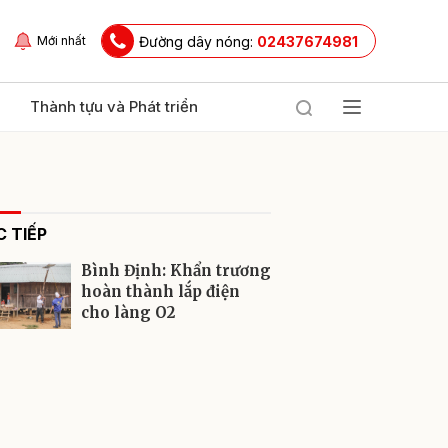
Đường dây nóng:
02437674981
Mới nhất
Thành tựu và Phát triển
 TIẾP
Bình Định: Khẩn trương
hoàn thành lắp điện
cho làng O2
ửi