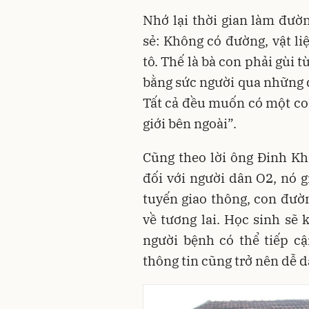
Nhớ lại thời gian làm đườ
sẻ: Không có đường, vật l
tô. Thế là bà con phải gùi t
bằng sức người qua những 
Tất cả đều muốn có một con
giới bên ngoài”.
Cũng theo lời ông Đinh K
đối với người dân O2, nó g
tuyến giao thông, con đư
về tương lai. Học sinh sẽ
người bệnh có thể tiếp cậ
thông tin cũng trở nên dễ 