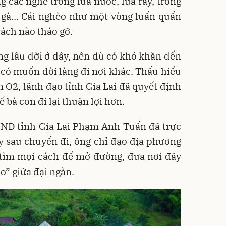
g các nghề trồng lúa nước, lúa rẫy, trồng
, gà… Cái nghèo như một vòng luẩn quẩn
ách nào tháo gỡ.
ng lâu đời ở đây, nên dù có khó khăn đến
có muốn dời làng đi nơi khác. Thấu hiểu
 O2, lãnh đạo tỉnh Gia Lai đã quyết định
 bà con đi lại thuận lợi hơn.
BND tỉnh Gia Lai Phạm Anh Tuấn đã trực
gay sau chuyến đi, ông chỉ đạo địa phương
 tìm mọi cách để mở đường, đưa nơi đây
ảo” giữa đại ngàn.