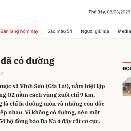
Thứ Bảy,
08/08/2026
bình luận
Bản làng hôm nay
Sắc màu 54
Người giữ lửa
Media
 đã có đường
ĐỌC
43
huộc xã Vĩnh Sơn (Gia Lai), nằm biệt lập
ng O2 nằm cách vùng xuôi chỉ 9 km,
Hủy
G
 là chỉ là đường mòn và những con dốc
iếp nhau. Vì không có đường, nên một
 54 hộ đồng bào Ba Na ở đây rất cơ cực.