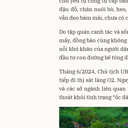
chủ yếu tự cung tự cấp bằn
đậu đỗ, chăn nuôi bò, heo
vẫn đeo bám mãi, chưa có c
Do tập quán canh tác và số
mấy, đồng bào cũng không 
nỗi khó khăn của người dân
đầu tư con đường bê tông để
Tháng 6/2024, Chủ tịch U
tiếp đi thị sát làng O2. N
và các sở ngành liên quan
thoát khỏi tình trạng “ốc đ