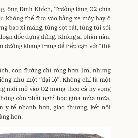
ng, ông Đinh Khích, Trưởng làng O2 chia
iệu không thể đưa vào bằng xe máy hay ô
ừng bao xi măng, từng sọt cát, từng túi sỏi
đoạn dốc dựng đứng. Không ai phàn nàn.
 đường khang trang để tiếp cận với “thế
hích, con đường chỉ rộng hơn 1m, nhưng
iống như một “đại lộ”. Không chỉ là một
ờng mới mở vào O2 mang theo cả hy vọng
 không còn phải nghỉ học giữa mùa mưa,
n y tế nhanh hơn, giao thương, kết nối
dàng hơn.