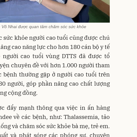
 Võ Nhai được quan tâm chăm sóc sức khỏe
c sức khỏe người cao tuổi cũng được chú
âng cao năng lực cho hơn 180 cán bộ y tế
 người cao tuổi vùng DTTS đã được tổ
uyện chuyên đề với hơn 1.000 người tham
c bệnh thường gặp ở người cao tuổi trên
780 người, góp phần nâng cao chất lượng
ong cộng đồng.
ợc đẩy mạnh thông qua việc in ấn hàng
andee về các bệnh, như: Thalassemia, tảo
ống và chăm sóc sức khỏe bà mẹ, trẻ em.
uất và phát sóng các phóng sự, chuyên