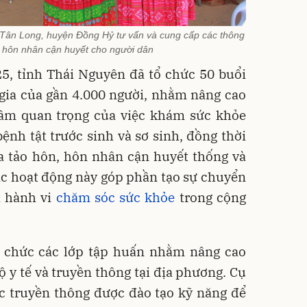
ân Long, huyện Đồng Hỷ tư vấn và cung cấp các thông
à hôn nhân cận huyết cho người dân
25, tỉnh Thái Nguyên đã tổ chức 50 buổi
 gia của gần 4.000 người, nhằm nâng cao
ầm quan trọng của việc khám sức khỏe
ệnh tật trước sinh và sơ sinh, đồng thời
ủa tảo hôn, hôn nhân cận huyết thống và
c hoạt động này góp phần tạo sự chuyển
à hành vi
chăm sóc sức khỏe
trong cộng
ổ chức các lớp tập huấn nhằm nâng cao
ộ y tế và truyền thông tại địa phương. Cụ
ác truyền thông được đào tạo kỹ năng để