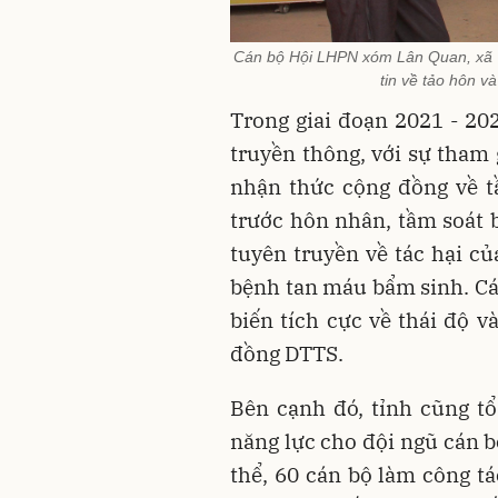
Cán bộ Hội LHPN xóm Lân Quan, xã T
tin về tảo hôn v
Trong giai đoạn 2021 - 20
truyền thông, với sự tham
nhận thức cộng đồng về t
trước hôn nhân, tầm soát b
tuyên truyền về tác hại c
bệnh tan máu bẩm sinh. Cá
biến tích cực về thái độ v
đồng DTTS.
Bên cạnh đó, tỉnh cũng t
năng lực cho đội ngũ cán b
thể, 60 cán bộ làm công t