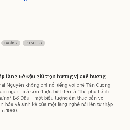
Dự án 7
CTMTQG
ếp làng Bờ Đậu giữ trọn hương vị quê hương
hái Nguyên không chỉ nổi tiếng với chè Tân Cương
hơm ngon, mà còn được biết đến là “thủ phủ bánh
hưng” Bờ Đậu - một biểu tượng ẩm thực gắn với
n hóa và sinh kế của một làng nghề nổi lên từ thập
ên 1960.