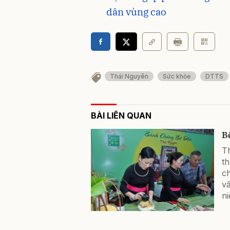
dân vùng cao
Thái Nguyên
Sức khỏe
DTTS
BÀI LIÊN QUAN
B
T
t
c
vă
ni